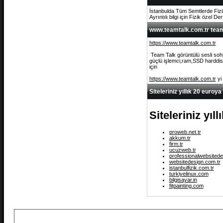
İstanbulda Tüm Semtlerde Fizi
Ayrıntılı bilgi için Fizik özel De
www.teamtalk.com.tr team 
https://www.teamtalk.com.tr
Team Talk görüntülü sesli sohb
güçlü işlemci,ram,SSD harddisk 
için
https://www.teamtalk.com.tr
yi
Siteleriniz yıllık 20 euroya
Siteleriniz yıl
proweb.net.tr
akkum.tr
firm.tr
ucuzweb.tr
professionalwebsitede
websitedesign.com.tr
istanbulfizik.com.tr
turkiyelinux.com
bilgisayar.in
fitpainting.com