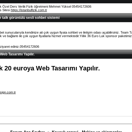
k Özel Ders Verilir.Fizik öğretmeni Mehmet Yüksel 05454172606
rs Sitesi
https://istanbulfizik.com.tr
talk görüntülü sesli sohbet sistemi
et sunucularıyla kendinize ait çok uygun fiyata sohbet ve iletişim odası açabilirsiniz. Team 
ve bağlantı ile çok uygun fiyatlarla hizmet vermektedir.Yıllık 36 Euro Luk sponsor paketimizl
 ziyaret ediniz.05454172606
 Web Tasarımı Yapılır.
lık 20 euroya Web Tasarımı Yapılır.
sign.com.tr