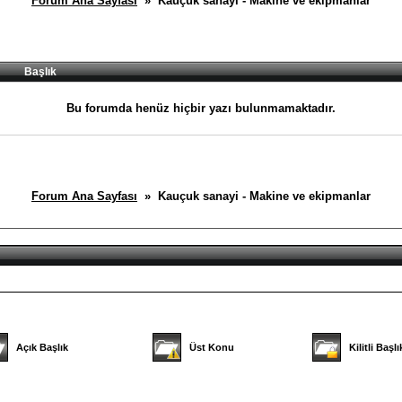
Forum Ana Sayfası
» Kauçuk sanayi - Makine ve ekipmanlar
Başlık
Bu forumda henüz hiçbir yazı bulunmamaktadır.
Forum Ana Sayfası
» Kauçuk sanayi - Makine ve ekipmanlar
Açık Başlık
Üst Konu
Kilitli Başlı