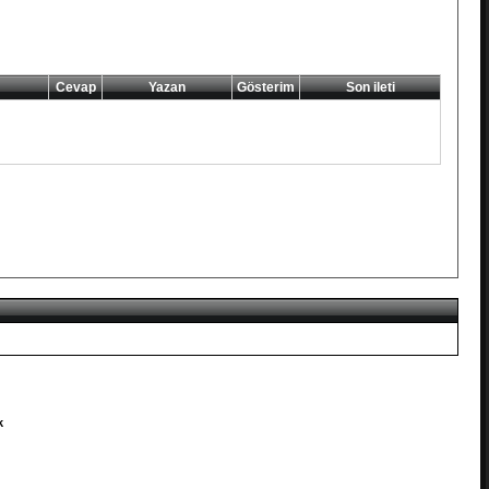
Cevap
Yazan
Gösterim
Son ileti
k