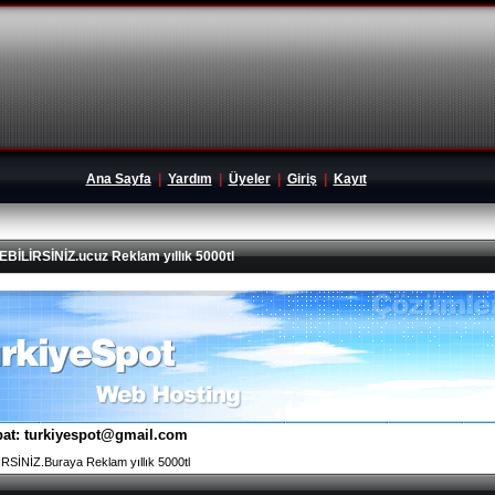
Ana Sayfa
|
Yardım
|
Üyeler
|
Giriş
|
Kayıt
İRSİNİZ.ucuz Reklam yıllık 5000tl
tibat: turkiyespot@gmail.com
İNİZ.Buraya Reklam yıllık 5000tl