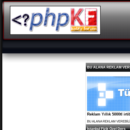
BU ALANA REKLAM VEREBİL
Reklam Yıllık 5000tl ir
BU ALANA REKLAM VEREBİLİRS
İstanbul Fizik Özel Ders