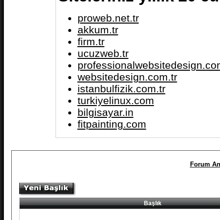
proweb.net.tr
akkum.tr
firm.tr
ucuzweb.tr
professionalwebsitedesign.com
websitedesign.com.tr
istanbulfizik.com.tr
turkiyelinux.com
bilgisayar.in
fitpainting.com
Forum An
Başlık