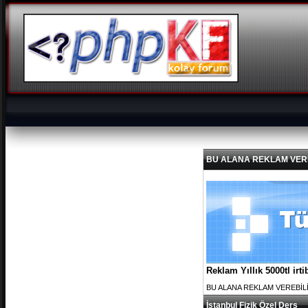
BU ALANA REKLAM VEREBİL
Reklam Yıllık 5000tl ir
BU ALANA REKLAM VEREBİLİRS
İstanbul Fizik Özel Ders