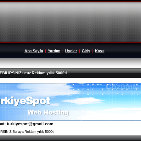
Ana Sayfa
|
Yardım
|
Üyeler
|
Giriş
|
Kayıt
İRSİNİZ.ucuz Reklam yıllık 5000tl
tibat: turkiyespot@gmail.com
İNİZ.Buraya Reklam yıllık 5000tl