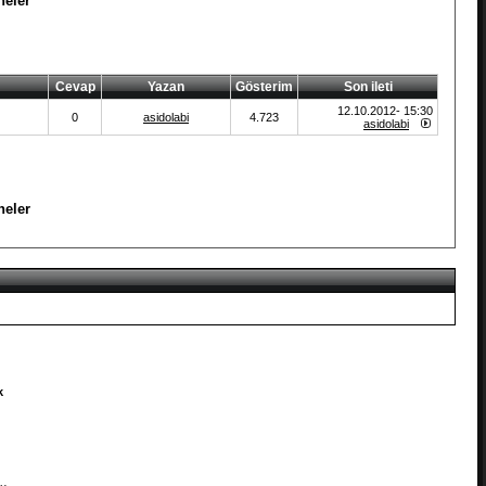
neler
Cevap
Yazan
Gösterim
Son ileti
12.10.2012- 15:30
0
asidolabi
4.723
asidolabi
neler
k