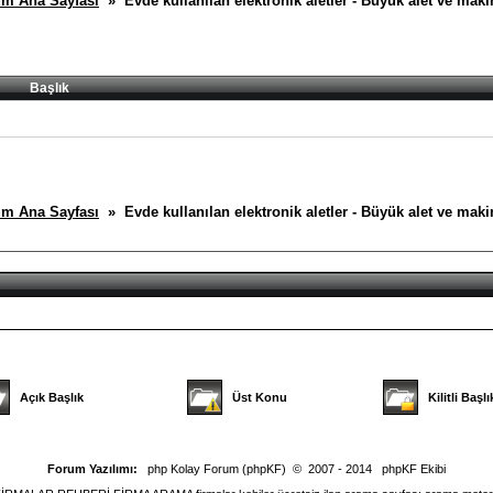
m Ana Sayfası
» Evde kullanılan elektronik aletler - Büyük alet ve maki
Başlık
m Ana Sayfası
» Evde kullanılan elektronik aletler - Büyük alet ve maki
Açık Başlık
Üst Konu
Kilitli Başlı
Forum Yazılımı:
php Kolay Forum (phpKF)
© 2007 - 2014
phpKF Ekibi