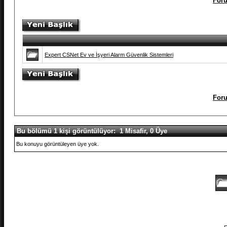
Foru
Expert CSNet Ev ve İşyeri Alarm Güvenlik Sistemleri
Foru
Bu bölümü 1 kişi görüntülüyor: 1 Misafir, 0 Üye
Bu konuyu görüntüleyen üye yok.