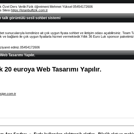
k Özel Ders Verilir.Fizik öğretmeni Mehmet Yüksel 05454172606
rs Sitesi
https://istanbulfizik.com.tr
talk görüntülü sesli sohbet sistemi
et sunucularıyla kendinize ait çok uygun fiyata sohbet ve iletişim odası açabilirsiniz. Team 
ve bağlantı ile çok uygun fiyatlarla hizmet vermektedir.Yıllık 36 Euro Luk sponsor paketimizl
 ziyaret ediniz.05454172606
 Web Tasarımı Yapılır.
lık 20 euroya Web Tasarımı Yapılır.
sign.com.tr