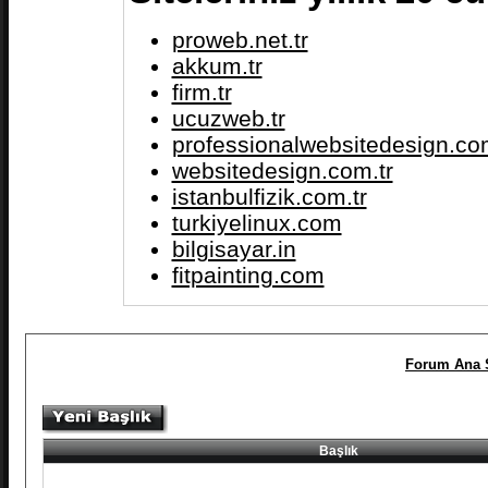
proweb.net.tr
akkum.tr
firm.tr
ucuzweb.tr
professionalwebsitedesign.com
websitedesign.com.tr
istanbulfizik.com.tr
turkiyelinux.com
bilgisayar.in
fitpainting.com
Forum Ana 
Başlık