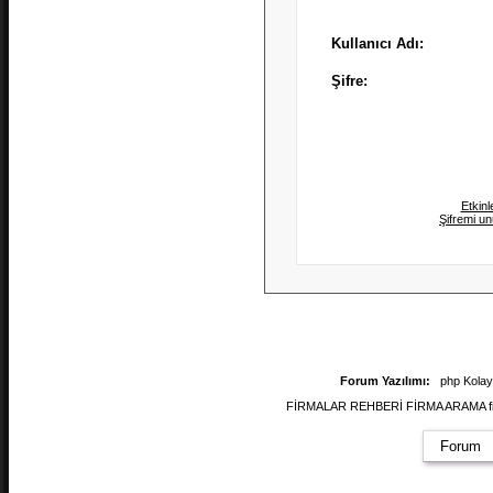
Kullanıcı Adı:
Şifre:
Etkinl
Şifremi u
Forum Yazılımı:
php Kola
FİRMALAR REHBERİ FİRMA ARAMA firmal
Forum