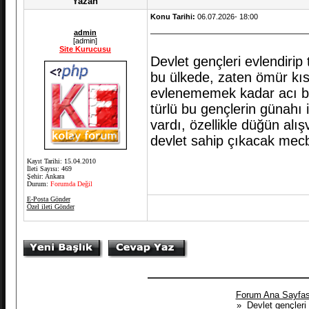
Yazan
Konu Tarihi:
06.07.2026- 18:00
admin
[admin]
Site Kurucusu
Devlet gençleri evlendirip
bu ülkede, zaten ömür kıs
evlenememek kadar acı bi
türlü bu gençlerin günah
vardı, özellikle düğün alış
devlet sahip çıkacak mec
Kayıt Tarihi: 15.04.2010
İleti Sayısı: 469
Şehir: Ankara
Durum:
Forumda Değil
E-Posta Gönder
Özel ileti Gönder
Forum Ana Sayfas
» Devlet gençleri e