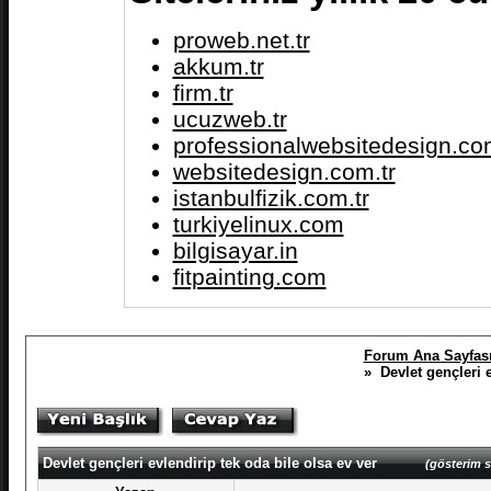
proweb.net.tr
akkum.tr
firm.tr
ucuzweb.tr
professionalwebsitedesign.com
websitedesign.com.tr
istanbulfizik.com.tr
turkiyelinux.com
bilgisayar.in
fitpainting.com
Forum Ana Sayfas
» Devlet gençleri e
Devlet gençleri evlendirip tek oda bile olsa ev ver
(gösterim s