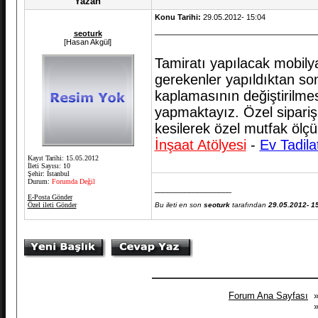
Yazan
Konu Tarihi:
29.05.2012- 15:04
seoturk
[Hasan Akgül]
Tamiratı yapılacak mobilya
gerekenler yapıldıktan son
kaplamasının değiştirilmesi
yapmaktayız. Özel sipariş
kesilerek özel mutfak ölçü
İnşaat Atölyesi
-
Ev Tadila
Kayıt Tarihi: 15.05.2012
İleti Sayısı: 10
Şehir: İstanbul
Durum:
Forumda Değil
__________________
E-Posta Gönder
Özel ileti Gönder
Bu ileti en son
seoturk
tarafından
29.05.2012- 1
Forum Ana Sayfası
»