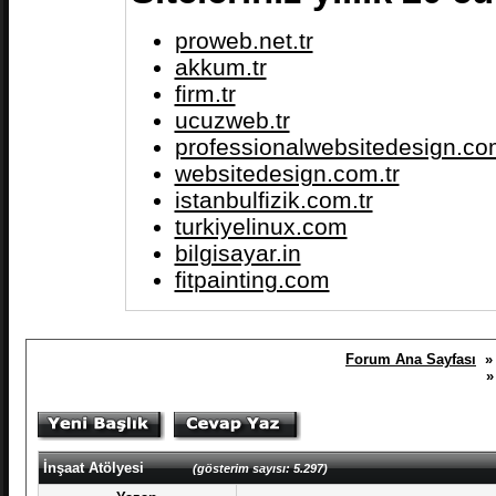
proweb.net.tr
akkum.tr
firm.tr
ucuzweb.tr
professionalwebsitedesign.com
websitedesign.com.tr
istanbulfizik.com.tr
turkiyelinux.com
bilgisayar.in
fitpainting.com
Forum Ana Sayfası
» 
İnşaat Atölyesi
(gösterim sayısı: 5.297)