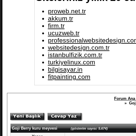
proweb.net.tr
akkum.tr
firm.tr
ucuzweb.tr
professionalwebsitedesign.com
websitedesign.com.tr
istanbulfizik.com.tr
turkiyelinux.com
bilgisayar.in
fitpainting.com
Forum Ana 
» Goji
Goji Berry kuru meyvesi
(gösterim sayısı: 5.674)