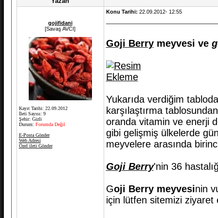
Yazan
Konu Tarihi:
22.09.2012- 12:55
gojifidani
[Savaş AVCI]
Goji Berry
meyvesi ve
g
Yukarıda verdiğim tabloda
karşılaştırma tablosunda
Kayıt Tarihi: 22.09.2012
İleti Sayısı: 9
Şehir: Gizli
oranda vitamin ve enerji
Durum:
Forumda Değil
gibi gelişmiş ülkelerde gü
E-Posta Gönder
Web Adresi
meyvelere arasında birinci
Özel ileti Gönder
Goji Berry
'nin 36 hastalı
G
oji Berry meyvesi
nin v
için lütfen sitemizi ziyaret