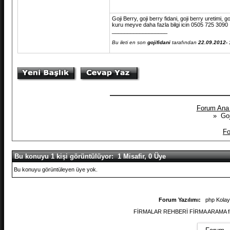
Goji Berry, goji berry fidani, goji berry uretimi, 
kuru meyve daha fazla bilgi icin 0505 725 3090
__________________
Bu ileti en son
gojifidani
tarafından
22.09.2012- 
Forum Ana
» Goj
Fo
Bu konuyu 1 kişi görüntülüyor: 1 Misafir, 0 Üye
Bu konuyu görüntüleyen üye yok.
Forum Yazılımı:
php Kola
FİRMALAR REHBERİ FİRMA ARAMA firmal