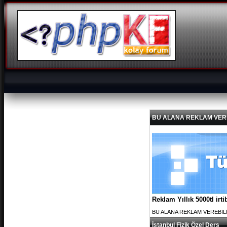
BU ALANA REKLAM VEREBİL
Reklam Yıllık 5000tl ir
BU ALANA REKLAM VEREBİLİRS
İstanbul Fizik Özel Ders