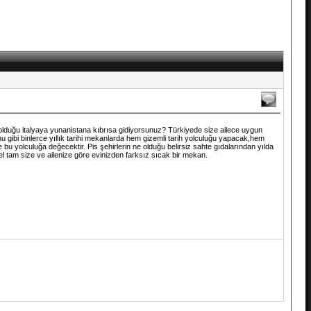
olduğu italyaya yunanistana kıbrısa gidiyorsunuz? Türkiyede size ailece uygun
u gibi binlerce yıllık tarihi mekanlarda hem gizemli tarih yolculuğu yapacak,hem
bu yolculuğa değecektir. Pis şehirlerin ne olduğu belirsiz sahte gıdalarından yılda
tam size ve ailenize göre evinizden farksız sıcak bir mekan.