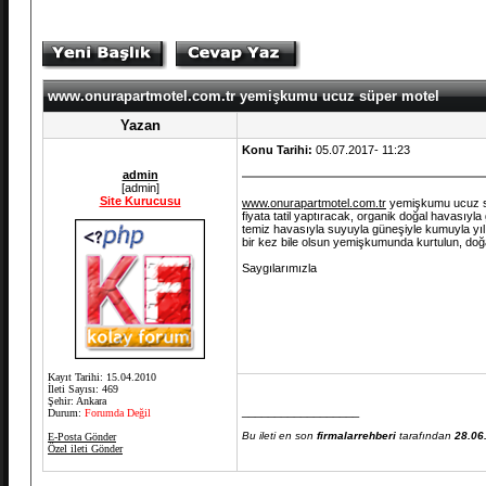
www.onurapartmotel.com.tr yemişkumu ucuz süper mote
Yazan
Konu Tarihi:
05.07.2017- 11:23
admin
[admin]
Site Kurucusu
www.onurapartmotel.com.tr
yemişkumu ucuz süp
fiyata tatil yaptıracak, organik doğal havasıy
temiz havasıyla suyuyla güneşiyle kumuyla yılın
bir kez bile olsun yemişkumunda kurtulun, do
Saygılarımızla
Kayıt Tarihi: 15.04.2010
İleti Sayısı: 469
Şehir: Ankara
__________________
Durum:
Forumda Değil
Bu ileti en son
firmalarrehberi
tarafından
28.06
E-Posta Gönder
Özel ileti Gönder