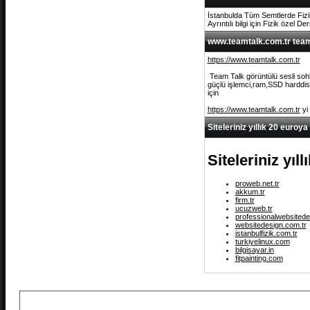
İstanbulda Tüm Semtlerde Fizi
Ayrıntılı bilgi için Fizik özel De
www.teamtalk.com.tr team 
https://www.teamtalk.com.tr
Team Talk görüntülü sesli sohb
güçlü işlemci,ram,SSD harddisk 
için
https://www.teamtalk.com.tr
yi
Siteleriniz yıllık 20 euroya
Siteleriniz yıl
proweb.net.tr
akkum.tr
firm.tr
ucuzweb.tr
professionalwebsitede
websitedesign.com.tr
istanbulfizik.com.tr
turkiyelinux.com
bilgisayar.in
fitpainting.com