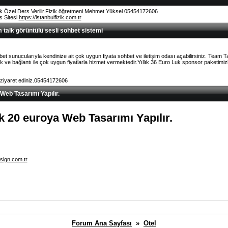
k Özel Ders Verilir.Fizik öğretmeni Mehmet Yüksel 05454172606
rs Sitesi
https://istanbulfizik.com.tr
talk görüntülü sesli sohbet sistemi
et sunucularıyla kendinize ait çok uygun fiyata sohbet ve iletişim odası açabilirsiniz. Team 
ve bağlantı ile çok uygun fiyatlarla hizmet vermektedir.Yıllık 36 Euro Luk sponsor paketimizl
 ziyaret ediniz.05454172606
 Web Tasarımı Yapılır.
lık 20 euroya Web Tasarımı Yapılır.
sign.com.tr
Forum Ana Sayfası
»
Otel