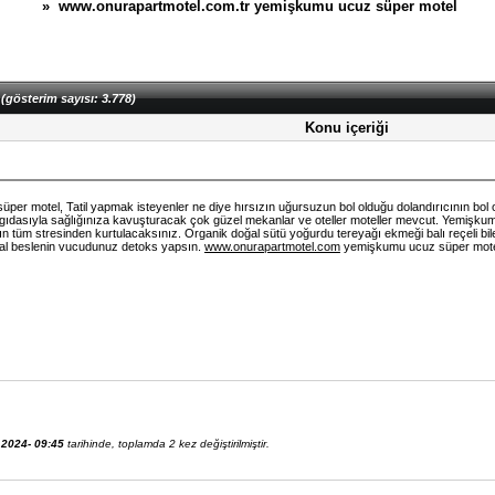
» www.onurapartmotel.com.tr yemişkumu ucuz süper motel
l
(gösterim sayısı: 3.778)
Konu içeriği
er motel, Tatil yapmak isteyenler ne diye hırsızın uğursuzun bol olduğu dolandırıcının bol 
la gıdasıyla sağlığınıza kavuşturacak çok güzel mekanlar ve oteller moteller mevcut. Yemişkum
 tüm stresinden kurtulacaksınız. Organik doğal sütü yoğurdu tereyağı ekmeği balı reçeli bile 
ğal beslenin vucudunuz detoks yapsın.
www.onurapartmotel.com
yemişkumu ucuz süper motel 
.2024- 09:45
tarihinde, toplamda 2 kez değiştirilmiştir.