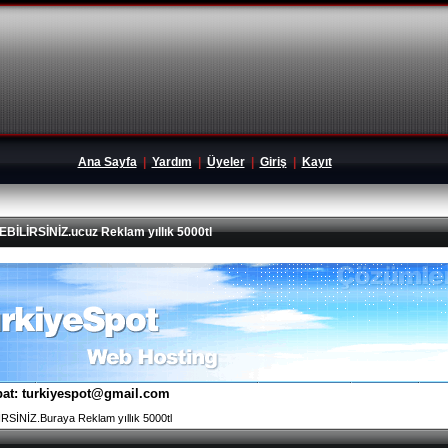
Ana Sayfa
|
Yardım
|
Üyeler
|
Giriş
|
Kayıt
İRSİNİZ.ucuz Reklam yıllık 5000tl
tibat: turkiyespot@gmail.com
İNİZ.Buraya Reklam yıllık 5000tl