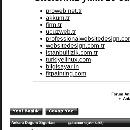
proweb.net.tr
akkum.tr
firm.tr
ucuzweb.tr
professionalwebsitedesign.com
websitedesign.com.tr
istanbulfizik.com.tr
turkiyelinux.com
bilgisayar.in
fitpainting.com
Forum Ana
» Anka
Ankara Doğum Sigortası
(gösterim sayısı: 5.155)