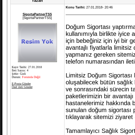
Yazan
Konu Tarihi:
27.01.2018- 20:46
SigortaPartnerTSS
[SigortaPartnerTSS]
Doğum Sigortası yaptırma
kullanımıyla birlikte iyice
için bebeğiniz için iyi b
avantajlı fiyatlarla limits
yapmanız gereken sitemiz
telefon numarasından ile
Kayıt Tarihi: 27.01.2018
İleti Sayısı: 4
Şehir: Gizli
Limitsiz Doğum Sigortası
Durum:
Forumda Değil
oluşabilecek bütün sağlık
E-Posta Gönder
Özel ileti Gönder
ve sonrasındaki sürecin t
paketlerimizin bir avantajı
hastanelerimiz hakkında 
sunulan doğum sigortası p
tıklayarak sitemizi ziyaret 
Tamamlayıcı Sağlık Sigor