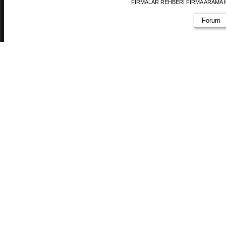
FİRMALAR REHBERİ FİRMA ARAMA firmal
Forum