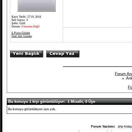
Kayıt Tarihi: 27.01.2018
İleti Sayısı: 4
Şehir: Gizli
Durum:
Forumda Değil
E-Posta Gönder
Özel ileti Gönder
Forum An
» Ank
Fo
Bu konuyu 1 kişi görüntülüyor: 1 Misafir, 0 Üye
Bu konuyu görüntüleyen üye yok.
Forum Yazılımı:
php Kola