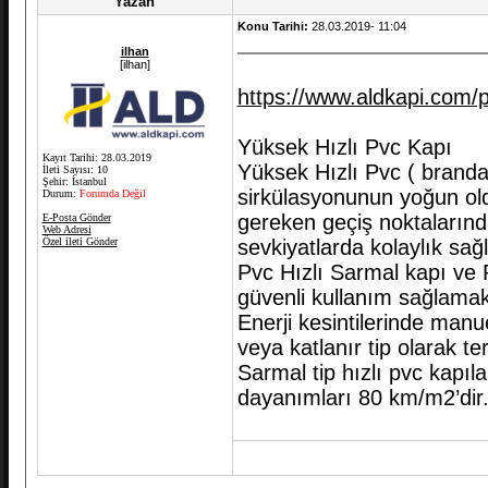
Yazan
Konu Tarihi:
28.03.2019- 11:04
ilhan
[ilhan]
https://www.aldkapi.com/pv
Yüksek Hızlı Pvc Kapı
Kayıt Tarihi: 28.03.2019
Yüksek Hızlı Pvc ( branda 
İleti Sayısı: 10
Şehir: İstanbul
sirkülasyonunun yoğun old
Durum:
Forumda Değil
gereken geçiş noktalarınd
E-Posta Gönder
Web Adresi
Özel ileti Gönder
sevkiyatlarda kolaylık sağ
Pvc Hızlı Sarmal kapı ve P
güvenli kullanım sağlamak
Enerji kesintilerinde manu
veya katlanır tip olarak terc
Sarmal tip hızlı pvc kapıla
dayanımları 80 km/m2’dir