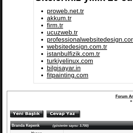
proweb.net.tr
akkum.tr
firm.tr
ucuzweb.tr
professionalwebsitedesign.com
websitedesign.com.tr
istanbulfizik.com.tr
turkiyelinux.com
bilgisayar.in
fitpainting.com
Forum An
»
Branda Kepenk
(gösterim sayısı: 3.700)