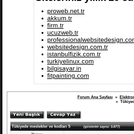
proweb.net.tr
akkum.tr
firm.tr
ucuzweb.tr
professionalwebsitedesign.com
websitedesign.com.tr
istanbulfizik.com.tr
turkiyelinux.com
bilgisayar.in
fitpainting.com
Forum Ana Sayfası
»
Elektro
» Tükiyede
Tükiyede meslekler ve kodları 5
(gösterim sayısı: 3.877)