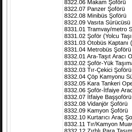
8322.06 Makam Şoförü
8322.07 Panzer Şoförü
8322.08 Minibüs Şoförü
8322.09 Vasıta Sürücüsü
8331.01 Tramvay/metro S
8331.02 Şoför (Yolcu Taş
8331.03 Otobüs Kaptanı (
8331.04 Metrobüs Şoförü
8332.01 Ara-Taşıt Aracı 
8332.02 Şoför-Yük Taşım
8332.03 Tır-Çekici Şoförü
8332.04 Çöp Kamyonu S
8332.05 Kara Tankeri Oper
8332.06 Şoför-İtfaiye Arac
8332.07 İtfaiye Başşoförü
8332.08 Vidanjör Şoförü
8332.09 Kamyon Şoförü
8332.10 Kurtarıcı Araç Şo
8332.11 Tır/Kamyon Muav
8332.12 Zırhlı Para Taşı