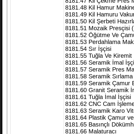
8181.47 Kil Çekme Pres 
8181.48 Kil Hamur Makin
8181.49 Kil Hamuru Vakum
8181.50 Kil Şerbeti Hazı
8181.51 Mozaik Presçisi (
8181.52 Öğütme Ve Çamur
8181.53 Perdahlama Makin
8181.54 Sır İşçisi
8181.55 Tuğla Ve Kiremit 
8181.56 Seramik İmal İşçi
8181.57 Seramik Pres Mak
8181.58 Seramik Sırlama
8181.59 Seramik Çamur E
8181.60 Granit Seramik İm
8181.61 Tuğla İmal İşçisi
8181.62 CNC Cam İşleme
8181.63 Seramik Karo Vitri
8181.64 Plastik Çamur ve A
8181.65 Basınçlı Dökümha
8181.66 Malaturacı