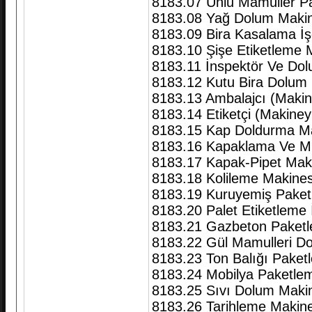
8183.07 Unlu Mamüller Pa
8183.08 Yağ Dolum Makin
8183.09 Bira Kasalama İşç
8183.10 Şişe Etiketleme 
8183.11 İnspektör Ve Do
8183.12 Kutu Bira Dolum
8183.13 Ambalajcı (Makine
8183.14 Etiketçi (Makiney
8183.15 Kap Doldurma Ma
8183.16 Kapaklama Ve M
8183.17 Kapak-Pipet Mak
8183.18 Kolileme Makines
8183.19 Kuruyemiş Paketl
8183.20 Palet Etiketleme İ
8183.21 Gazbeton Paketl
8183.22 Gül Mamulleri Dol
8183.23 Ton Balığı Paketl
8183.24 Mobilya Paketlem
8183.25 Sıvı Dolum Maki
8183.26 Tarihleme Makine