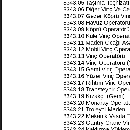
8343.05 Taşıma Teçhizatı 
8343.06 Diğer Vinç Ve Cer
8343.07 Gezer Köprü Vin
8343.08 Havuz Operatörü
8343.09 Köprü Operatörü 
8343.10 Kule Vinç Operat
8343.11 Maden Ocağı As
8343.12 Mobil Vinç Opera
8343.13 Vinç Operatörü
8343.14 Vinç Operatörü (
8343.15 Gemi Vinç Opera
8343.16 Yüzer Vinç Oper
8343.17 Rıhtım Vinç Ope
8343.18 Transteynir Oper
8343.19 Kızakçı (Gemi)
8343.20 Monaray Operat
8343.21 Troleyci-Maden
8343.22 Mekanik Vasıta T
8343.23 Gantry Crane Vi
8343.24 Kaldırma Yükleme