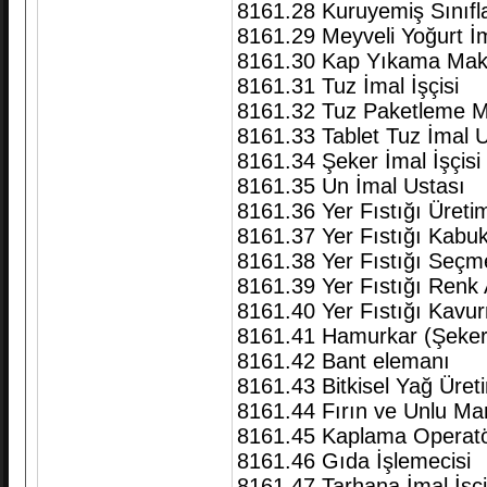
8161.28 Kuruyemiş Sınıfl
8161.29 Meyveli Yoğurt İm
8161.30 Kap Yıkama Maki
8161.31 Tuz İmal İşçisi
8161.32 Tuz Paketleme M
8161.33 Tablet Tuz İmal U
8161.34 Şeker İmal İşçisi
8161.35 Un İmal Ustası
8161.36 Yer Fıstığı Üret
8161.37 Yer Fıstığı Kabu
8161.38 Yer Fıstığı Seçme
8161.39 Yer Fıstığı Renk 
8161.40 Yer Fıstığı Kavu
8161.41 Hamurkar (Şeker
8161.42 Bant elemanı
8161.43 Bitkisel Yağ Üre
8161.44 Fırın ve Unlu Ma
8161.45 Kaplama Operatö
8161.46 Gıda İşlemecisi
8161.47 Tarhana İmal İşçi