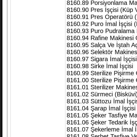
8160.89 Porsiyonlama Mak
8160.90 Pres İşçisi (Küp
8160.91 Pres Operatörü 
8160.92 Puro İmal İşçisi 
8160.93 Puro Pudralama 
8160.94 Rafine Makinesi O
8160.95 Salça Ve İştah Aç
8160.96 Selektör Makines
8160.97 Sigara İmal İşçis
8160.98 Sirke İmal İşçisi
8160.99 Sterilize Pişirme
8161.00 Sterilize Pişirm
8161.01 Sterilizer Makine
8161.02 Sürmeci (Bisküvi
8161.03 Süttozu İmal İşçi
8161.04 Şarap İmal İşçisi
8161.05 Şeker Tasfiye Ma
8161.06 Şeker Tedarik İşçi
8161.07 Şekerleme İmal İş
8161.08 Şerbet Tasfiye V