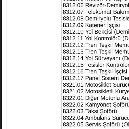
8312.06 Revizör-Demiryo
8312.07 Telekomat Bakım
8312.08 Demiryolu Tesisl
8312.09 Katener İşçisi
8312.10 Yol Bekçisi (Demi
8312.11 Yol Kontrolörü (D
8312.12 Tren Teşkil Memu
8312.13 Tren Teşkil Memu
8312.14 Yol Sürveyanı (D
8312.15 Tesisler Kontrolö
8312.16 Tren Teşkil İşçisi
8312.17 Panel Sistem Dem
8321.01 Motosiklet Sürüc
8321.02 Motosikletli Kury
8322.01 Diğer Motorlu Ara
8322.02 Kamyonet Şoför
8322.03 Taksi Şoförü
8322.04 Ambulans Sürüc
8322.05 Servis Şoförü (O