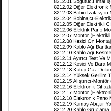
8212.01 Soğutucu İmal İşç
8212.02 Diğer Elektronik 
8212.03 Bobin İzalasyon 
8212.04 Bobinajcı-Elektri
8212.05 Diğer Elektrikli C
8212.06 Elektrik Pano Mon
8212.07 Montör (Elektrikli
8212.08 Kesici Ön Montaj İ
8212.09 Kablo Ağı Bantl
8212.10 Kablo Ağı Kesme
8212.11 Ayırıcı Test Ve M
8212.12 Kesici Ve Bara M
8212.13 Kutup Gaz Dolum
8212.14 Yüksek Gerilim Tr
8212.15 Alıştırıcı-Montör 
8212.16 Elektronik Cihazl
8212.17 Montör (Elektroni
8212.18 Elektronik Pano 
8212.19 Kumaş Abajur Ya
8212.20 Kablo Gruplama İ