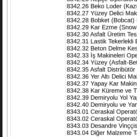
8342.26 Beko Loder (Kazıc
8342.27 Yüzey Delici Mak
8342.28 Bobket (Bobcat) 
8342.29 Kar Ezme (Snow 
8342.30 Asfalt Üretim Tes
8342.31 Lastik Tekerlekli
8342.32 Beton Delme Ke
8342.33 İş Makineleri Op
8342.34 Yüzey (Asfalt-Be
8342.35 Asfalt Distribütö
8342.36 Yer Altı Delici M
8342.37 Yapay Kar Maki
8342.38 Kar Küreme ve T
8342.39 Demiryolu Yol Y
8342.40 Demiryolu ve Yar
8343.01 Ceraskal Operatö
8343.02 Ceraskal Opera
8343.03 Desandre Vinççis
8343.04 Diğer Malzeme Ta