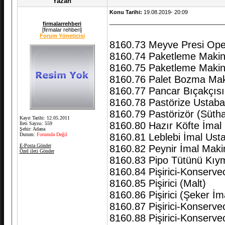
Yazan
Konu Tarihi:
19.08.2019- 20:09
firmalarrehberi
[firmalar rehberi]
Forum Yöneticisi
8160.73 Meyve Presi Ope
8160.74 Paketleme Makine
8160.75 Paketleme Makine
8160.76 Palet Bozma Maki
8160.77 Pancar Bıçakçısı
8160.78 Pastörize Ustaba
8160.79 Pastörizör (Süth
Kayıt Tarihi: 12.05.2011
8160.80 Hazır Köfte İmal İ
İleti Sayısı: 559
Şehir: Adana
Durum:
Forumda Değil
8160.81 Leblebi İmal Usta
E-Posta Gönder
8160.82 Peynir İmal Maki
Özel ileti Gönder
8160.83 Pipo Tütünü Kıy
8160.84 Pişirici-Konservec
8160.85 Pişirici (Malt)
8160.86 Pişirici (Şeker İma
8160.87 Pişirici-Konservec
8160.88 Pişirici-Konservec