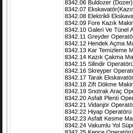
8342.06 Buldozer (Dozer)
8342.07 Ekskavatör(Kazı
8342.08 Elektrikli Ekskav
8342.09 Fore Kazık Maki
8342.10 Galeri Ve Tünel
8342.11 Greyder Operatö
8342.12 Hendek Açma Ma
8342.13 Kar Temizleme M
8342.14 Kazık Çakma Mak
8342.15 Silindir Operatör
8342.16 Skreyper Operat
8342.17 Tarak Ekskavatö
8342.18 Zift Dökme Maki
8342.19 Snotrak Araç Op
8342.20 Asfalt Plenti Ope
8342.21 Vidanjör Operatö
8342.22 Hiyap Operatörü
8342.23 Asfalt Kesme Ma
8342.24 Vakumlu Yol Süp
8342.25 Kepçe Operatör