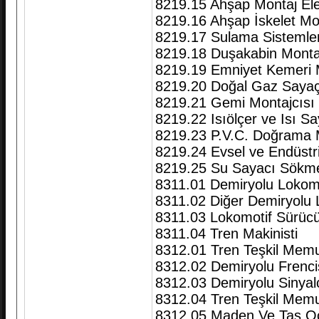
8219.15 Ahşap Montaj El
8219.16 Ahşap İskelet Mo
8219.17 Sulama Sistemleri
8219.18 Duşakabin Monta
8219.19 Emniyet Kemeri M
8219.20 Doğal Gaz Saya
8219.21 Gemi Montajcısı
8219.22 Isıölçer ve Isı 
8219.23 P.V.C. Doğrama 
8219.24 Evsel ve Endüstriy
8219.25 Su Sayacı Sökm
8311.01 Demiryolu Lokomot
8311.02 Diğer Demiryolu Lo
8311.03 Lokomotif Sürücü
8311.04 Tren Makinisti
8312.01 Tren Teşkil Memu
8312.02 Demiryolu Frenci
8312.03 Demiryolu Sinyalc
8312.04 Tren Teşkil Mem
8312.05 Maden Ve Taş O