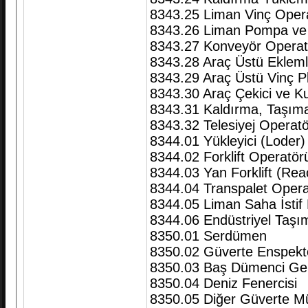
8343.25 Liman Vinç Oper
8343.26 Liman Pompa ve
8343.27 Konveyör Operat
8343.28 Araç Üstü Ekleml
8343.29 Araç Üstü Vinç P
8343.30 Araç Çekici ve Ku
8343.31 Kaldırma, Taşıma
8343.32 Telesiyej Operat
8344.01 Yükleyici (Loder
8344.02 Forklift Operatör
8344.03 Yan Forklift (Rea
8344.04 Transpalet Opera
8344.05 Liman Saha İstif
8344.06 Endüstriyel Taşı
8350.01 Serdümen
8350.02 Güverte Enspekt
8350.03 Baş Dümenci Ge
8350.04 Deniz Fenercisi
8350.05 Diğer Güverte Mür