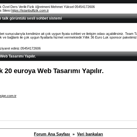
k Özel Ders Verilir.Fizik öğretmeni Mehmet Yüksel 05454172606
rs Sitesi
https://istanbulfizik.com.tr
talk görüntülü sesli sohbet sistemi
et sunucularıyla kendinize ait çok uygun fiyata sohbet ve iletişim odası açabilirsiniz. Team 
ve bağlantı ile çok uygun fiyatlarla hizmet vermektedir.Yıllık 36 Euro Luk sponsor paketimizl
 ziyaret ediniz.05454172606
 Web Tasarımı Yapılır.
lık 20 euroya Web Tasarımı Yapılır.
sign.com.tr
Forum Ana Sayfası
»
Veri bankaları