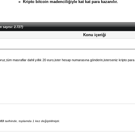
» Kripto bitcoin madenciliğiyle kat kat para kazanılır.
m sayısı: 2.727)
Konu içeriği
yoruz,tüm masraflar dahil yıllık 20 euro,ister hesap numarasına gönderin,isterseniz kripto par
:03
tarihinde, toplamda 1 kez değiştirilmiştir.