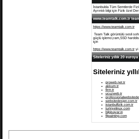
İstanbulda Tüm Semtlerde Fizi
Ayrıntılı bilgi için Fizik özel De
www.teamtalk.com.tr team 
https://www.teamtalk.com.tr
Team Talk görüntülü sesli sohb
güçlü işlemci,ram,SSD harddisk 
için
https://www.teamtalk.com.tr
yi
Siteleriniz yıllık 20 euroya
Siteleriniz yıl
proweb.net.tr
akkum.tr
firm.tr
ucuzweb.tr
professionalwebsitede
websitedesign.com.tr
istanbulfizik.com.tr
turkiyelinux.com
bilgisayar.in
fitpainting.com