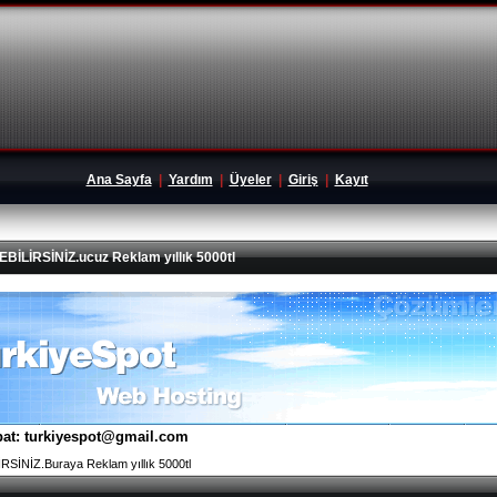
Ana Sayfa
|
Yardım
|
Üyeler
|
Giriş
|
Kayıt
İRSİNİZ.ucuz Reklam yıllık 5000tl
tibat: turkiyespot@gmail.com
İNİZ.Buraya Reklam yıllık 5000tl