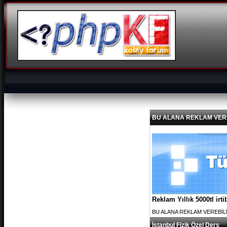
BU ALANA REKLAM VEREBİL
Reklam Yıllık 5000tl ir
BU ALANA REKLAM VEREBİLİRS
İstanbul Fizik Özel Ders