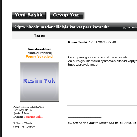
Kripto bitcoin madenciliğiyle kat kat para kazanılır.
(gösteri
Yazan
Konu Tarihi:
17.01.2021- 22:49
firmalarrehberi
[firmalar rehberi]
Forum Yöneticisi
kripto para göndermesini bilenlere müjde
20 euro gibi bir makul fiyata web sitenizi yapı
https://proweb.net.tr
Kayıt Tarihi: 12.05.2011
İleti Sayısı: 559
Şehir: Adana
__________________
Durum:
Forumda Değil
Bu ileti en son
admin
tarafından
05.11.2025- 11
E-Posta Gönder
Özel ileti Gönder