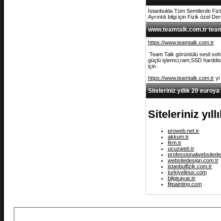
İstanbulda Tüm Semtlerde Fizi
Ayrıntılı bilgi için Fizik özel De
www.teamtalk.com.tr team 
https://www.teamtalk.com.tr
Team Talk görüntülü sesli sohb
güçlü işlemci,ram,SSD harddisk 
için
https://www.teamtalk.com.tr
yi
Siteleriniz yıllık 20 euroya
Siteleriniz yıl
proweb.net.tr
akkum.tr
firm.tr
ucuzweb.tr
professionalwebsitede
websitedesign.com.tr
istanbulfizik.com.tr
turkiyelinux.com
bilgisayar.in
fitpainting.com