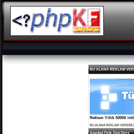
BU ALANA REKLAM VEREBİL
Reklam Yıllık 5000tl ir
BU ALANA REKLAM VEREBİLİRS
İstanbul Fizik Özel Ders