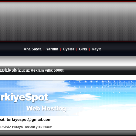
Ana Sayfa
|
Yardım
|
Üyeler
|
Giriş
|
Kayıt
İRSİNİZ.ucuz Reklam yıllık 5000tl
tibat: turkiyespot@gmail.com
İNİZ.Buraya Reklam yıllık 5000tl