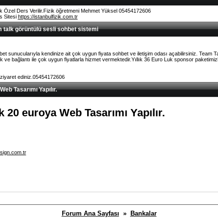
k Özel Ders Verilir.Fizik öğretmeni Mehmet Yüksel 05454172606
rs Sitesi
https://istanbulfizik.com.tr
talk görüntülü sesli sohbet sistemi
et sunucularıyla kendinize ait çok uygun fiyata sohbet ve iletişim odası açabilirsiniz. Team 
ve bağlantı ile çok uygun fiyatlarla hizmet vermektedir.Yıllık 36 Euro Luk sponsor paketimizl
 ziyaret ediniz.05454172606
 Web Tasarımı Yapılır.
lık 20 euroya Web Tasarımı Yapılır.
sign.com.tr
Forum Ana Sayfası
»
Bankalar