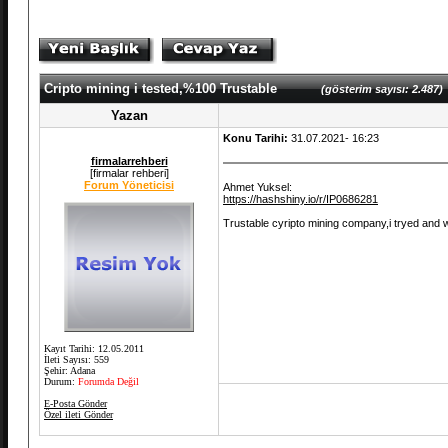
Cripto mining i tested,%100 Trustable
(gösterim sayısı: 2.487)
Yazan
Konu Tarihi:
31.07.2021- 16:23
firmalarrehberi
[firmalar rehberi]
Forum Yöneticisi
Ahmet Yuksel:
https://hashshiny.io/r/IP0686281
Trustable cyripto mining company,i tryed and
Kayıt Tarihi: 12.05.2011
İleti Sayısı: 559
Şehir: Adana
Durum:
Forumda Değil
E-Posta Gönder
Özel ileti Gönder