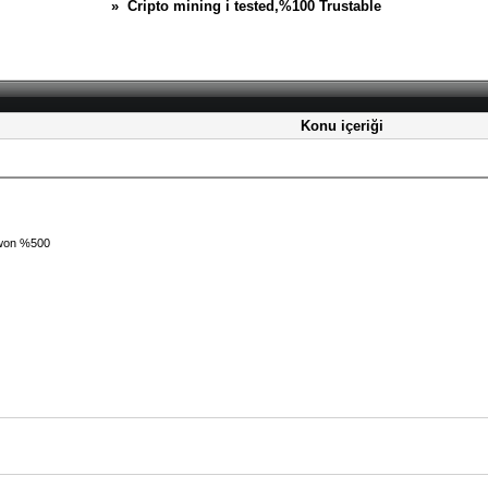
» Cripto mining i tested,%100 Trustable
Konu içeriği
 won %500