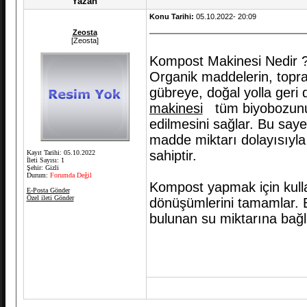
Yazan
Konu Tarihi:
05.10.2022- 20:09
Zeosta
[Zeosta]
Kompost Makinesi Nedir 
Organik maddelerin, toprağı
gübreye, doğal yolla geri 
makinesi
tüm biyobozunur 
edilmesini sağlar. Bu say
madde miktarı dolayısıyla
sahiptir.
Kayıt Tarihi: 05.10.2022
İleti Sayısı: 1
Şehir: Gizli
Durum:
Forumda Değil
Kompost yapmak için kulla
E-Posta Gönder
Özel ileti Gönder
dönüşümlerini tamamlar. B
bulunan su miktarına bağlı 