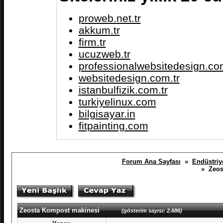
proweb.net.tr
akkum.tr
firm.tr
ucuzweb.tr
professionalwebsitedesign.com
websitedesign.com.tr
istanbulfizik.com.tr
turkiyelinux.com
bilgisayar.in
fitpainting.com
Forum Ana Sayfası
»
Endüstriye
» Zeos
Zeosta Kompost makinesi
(gösterim sayısı: 2.686)