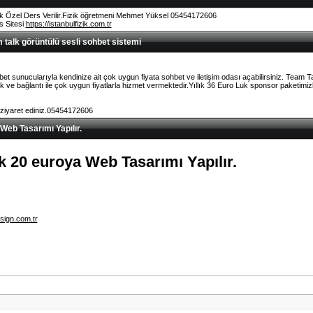
k Özel Ders Verilir.Fizik öğretmeni Mehmet Yüksel 05454172606
rs Sitesi
https://istanbulfizik.com.tr
talk görüntülü sesli sohbet sistemi
et sunucularıyla kendinize ait çok uygun fiyata sohbet ve iletişim odası açabilirsiniz. Team 
ve bağlantı ile çok uygun fiyatlarla hizmet vermektedir.Yıllık 36 Euro Luk sponsor paketimizl
 ziyaret ediniz.05454172606
 Web Tasarımı Yapılır.
lık 20 euroya Web Tasarımı Yapılır.
sign.com.tr