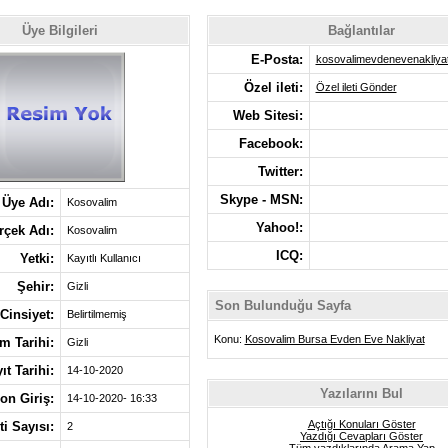
Üye Bilgileri
Bağlantılar
E-Posta:
kosovalimevdenevenakliy
Özel ileti:
Özel ileti Gönder
Web Sitesi:
Facebook:
Twitter:
Skype - MSN:
Üye Adı:
Kosovalim
Yahoo!:
rçek Adı:
Kosovalim
ICQ:
Yetki:
Kayıtlı Kullanıcı
Şehir:
Gizli
Son Bulunduğu Sayfa
Cinsiyet:
Belirtilmemiş
Konu:
Kosovalim Bursa Evden Eve Nakliyat
 Tarihi:
Gizli
ıt Tarihi:
14-10-2020
Yazılarını Bul
on Giriş:
14-10-2020- 16:33
Açtığı Konuları Göster
eti Sayısı:
2
Yazdığı Cevapları Göster