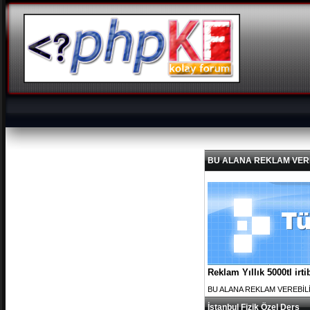
BU ALANA REKLAM VEREBİL
Reklam Yıllık 5000tl ir
BU ALANA REKLAM VEREBİLİRS
İstanbul Fizik Özel Ders