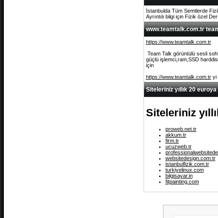
İstanbulda Tüm Semtlerde Fizi
Ayrıntılı bilgi için Fizik özel De
www.teamtalk.com.tr team 
https://www.teamtalk.com.tr
Team Talk görüntülü sesli sohb
güçlü işlemci,ram,SSD harddisk 
için
https://www.teamtalk.com.tr
yi
Siteleriniz yıllık 20 euroya
Siteleriniz yıl
proweb.net.tr
akkum.tr
firm.tr
ucuzweb.tr
professionalwebsitede
websitedesign.com.tr
istanbulfizik.com.tr
turkiyelinux.com
bilgisayar.in
fitpainting.com