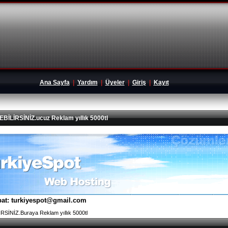
Ana Sayfa
|
Yardım
|
Üyeler
|
Giriş
|
Kayıt
İRSİNİZ.ucuz Reklam yıllık 5000tl
tibat: turkiyespot@gmail.com
İNİZ.Buraya Reklam yıllık 5000tl