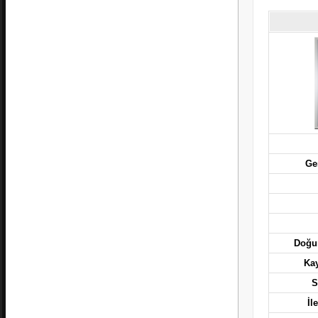
Ge
Doğum
Kay
S
İl