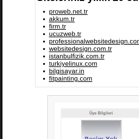
proweb.net.tr
akkum.tr
firm.tr
ucuzweb.tr
professionalwebsitedesign.com
websitedesign.com.tr
istanbulfizik.com.tr
turkiyelinux.com
bilgisayar.in
fitpainting.com
Üye Bilgileri