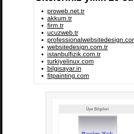
proweb.net.tr
akkum.tr
firm.tr
ucuzweb.tr
professionalwebsitedesign.com
websitedesign.com.tr
istanbulfizik.com.tr
turkiyelinux.com
bilgisayar.in
fitpainting.com
Üye Bilgileri