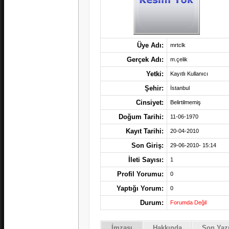
Üye Adı:
mrtclk
Gerçek Adı:
m.çelik
Yetki:
Kayıtlı Kullanıcı
Şehir:
İstanbul
Cinsiyet:
Belirtilmemiş
Doğum Tarihi:
11-06-1970
Kayıt Tarihi:
20-04-2010
Son Giriş:
29-06-2010- 15:14
İleti Sayısı:
1
Profil Yorumu:
0
Yaptığı Yorum:
0
Durum:
Forumda Değil
İmzası
Hakkında
Son Yazı