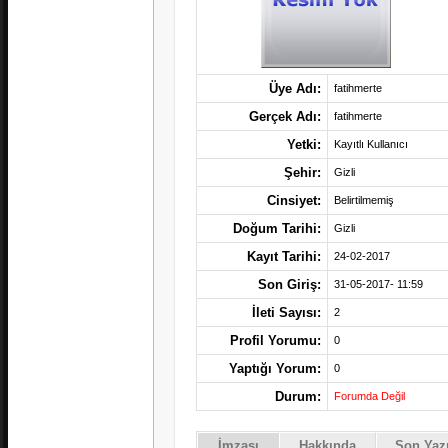
Üye Adı:
fatihmerte
Gerçek Adı:
fatihmerte
Yetki:
Kayıtlı Kullanıcı
Şehir:
Gizli
Cinsiyet:
Belirtilmemiş
Doğum Tarihi:
Gizli
Kayıt Tarihi:
24-02-2017
Son Giriş:
31-05-2017- 11:59
İleti Sayısı:
2
Profil Yorumu:
0
Yaptığı Yorum:
0
Durum:
Forumda Değil
İmzası
Hakkında
Son Yazı