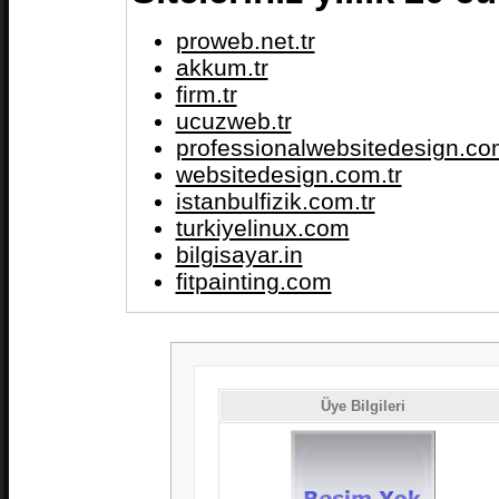
proweb.net.tr
akkum.tr
firm.tr
ucuzweb.tr
professionalwebsitedesign.com
websitedesign.com.tr
istanbulfizik.com.tr
turkiyelinux.com
bilgisayar.in
fitpainting.com
Üye Bilgileri