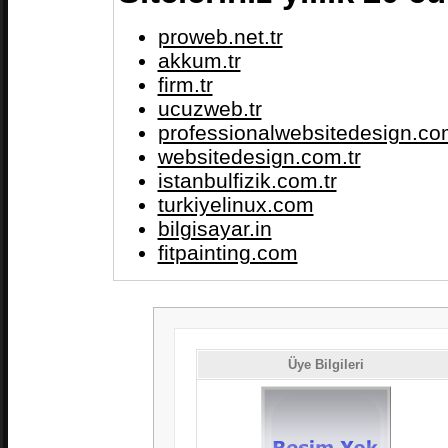
proweb.net.tr
akkum.tr
firm.tr
ucuzweb.tr
professionalwebsitedesign.com
websitedesign.com.tr
istanbulfizik.com.tr
turkiyelinux.com
bilgisayar.in
fitpainting.com
Üye Bilgileri