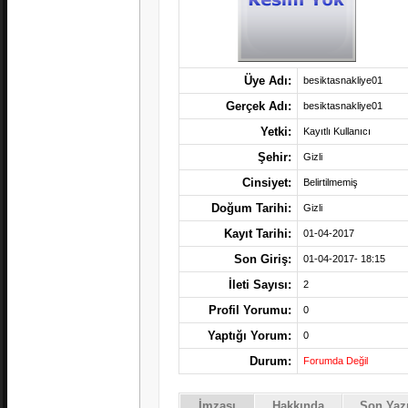
Üye Adı:
besiktasnakliye01
Gerçek Adı:
besiktasnakliye01
Yetki:
Kayıtlı Kullanıcı
Şehir:
Gizli
Cinsiyet:
Belirtilmemiş
Doğum Tarihi:
Gizli
Kayıt Tarihi:
01-04-2017
Son Giriş:
01-04-2017- 18:15
İleti Sayısı:
2
Profil Yorumu:
0
Yaptığı Yorum:
0
Durum:
Forumda Değil
İmzası
Hakkında
Son Yazı