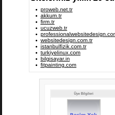
proweb.net.tr
akkum.tr
firm.tr
ucuzweb.tr
professionalwebsitedesign.com
websitedesign.com.tr
istanbulfizik.com.tr
turkiyelinux.com
bilgisayar.in
fitpainting.com
Üye Bilgileri