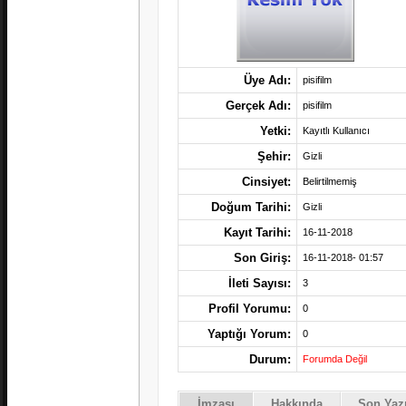
Üye Adı:
pisifilm
Gerçek Adı:
pisifilm
Yetki:
Kayıtlı Kullanıcı
Şehir:
Gizli
Cinsiyet:
Belirtilmemiş
Doğum Tarihi:
Gizli
Kayıt Tarihi:
16-11-2018
Son Giriş:
16-11-2018- 01:57
İleti Sayısı:
3
Profil Yorumu:
0
Yaptığı Yorum:
0
Durum:
Forumda Değil
İmzası
Hakkında
Son Yazı