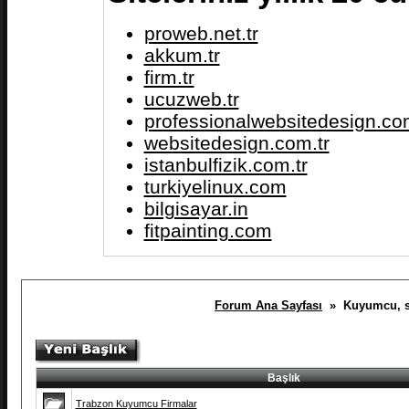
proweb.net.tr
akkum.tr
firm.tr
ucuzweb.tr
professionalwebsitedesign.com
websitedesign.com.tr
istanbulfizik.com.tr
turkiyelinux.com
bilgisayar.in
fitpainting.com
Forum Ana Sayfası
» Kuyumcu, saa
Başlık
Trabzon Kuyumcu Firmalar