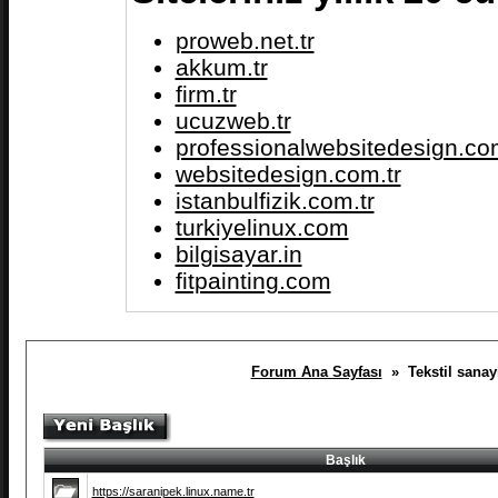
proweb.net.tr
akkum.tr
firm.tr
ucuzweb.tr
professionalwebsitedesign.com
websitedesign.com.tr
istanbulfizik.com.tr
turkiyelinux.com
bilgisayar.in
fitpainting.com
Forum Ana Sayfası
» Tekstil sanayi
Başlık
https://saranipek.linux.name.tr