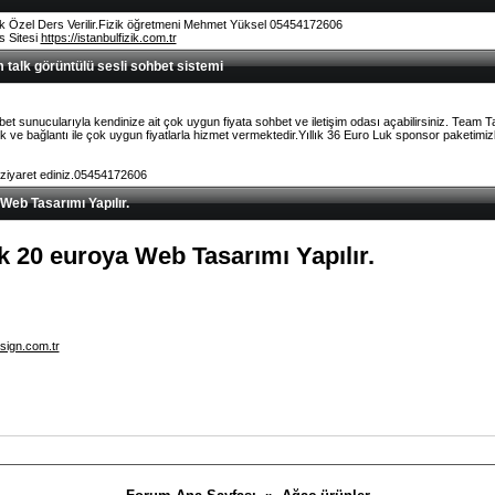
k Özel Ders Verilir.Fizik öğretmeni Mehmet Yüksel 05454172606
rs Sitesi
https://istanbulfizik.com.tr
talk görüntülü sesli sohbet sistemi
et sunucularıyla kendinize ait çok uygun fiyata sohbet ve iletişim odası açabilirsiniz. Team 
ve bağlantı ile çok uygun fiyatlarla hizmet vermektedir.Yıllık 36 Euro Luk sponsor paketimizl
 ziyaret ediniz.05454172606
 Web Tasarımı Yapılır.
lık 20 euroya Web Tasarımı Yapılır.
sign.com.tr