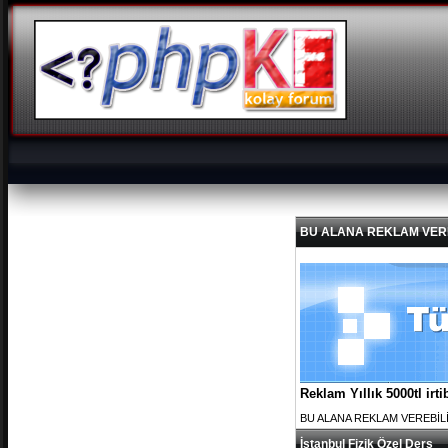
BU ALANA REKLAM VEREBİL
Reklam Yıllık 5000tl ir
BU ALANA REKLAM VEREBİLİRS
İstanbul Fizik Özel Ders