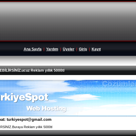
Ana Sayfa
|
Yardım
|
Üyeler
|
Giriş
|
Kayıt
İRSİNİZ.ucuz Reklam yıllık 5000tl
tibat: turkiyespot@gmail.com
İNİZ.Buraya Reklam yıllık 5000tl