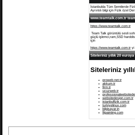
İstanbulda Tüm Semtlerde Fizi
Ayrıntılı bilgi için Fizik özel De
www.teamtalk.com.tr team 
https://www.teamtalk.com.tr
Team Talk görüntülü sesli sohb
güçlü işlemci,ram,SSD harddisk 
için
https://www.teamtalk.com.tr
yi
Siteleriniz yıllık 20 euroya
Siteleriniz yıl
proweb.net.tr
akkum.tr
firm.tr
ucuzweb.tr
professionalwebsitede
websitedesign.com.tr
istanbulfizik.com.tr
turkiyelinux.com
bilgisayar.in
fitpainting.com