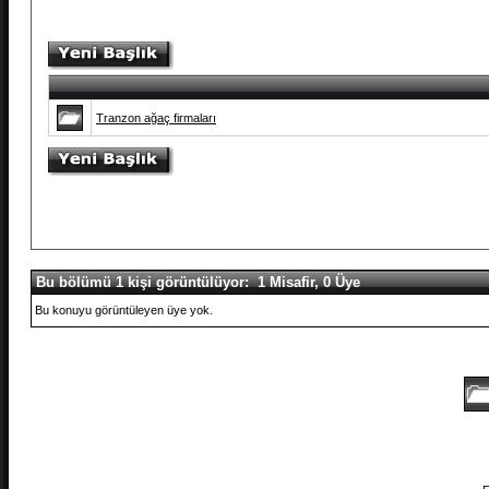
Tranzon ağaç firmaları
Bu bölümü 1 kişi görüntülüyor: 1 Misafir, 0 Üye
Bu konuyu görüntüleyen üye yok.