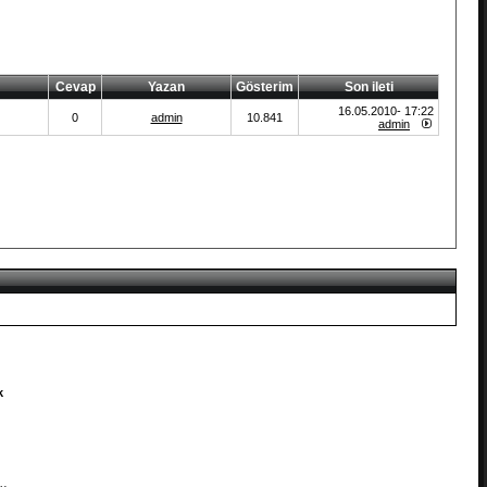
Cevap
Yazan
Gösterim
Son ileti
16.05.2010- 17:22
0
admin
10.841
admin
k