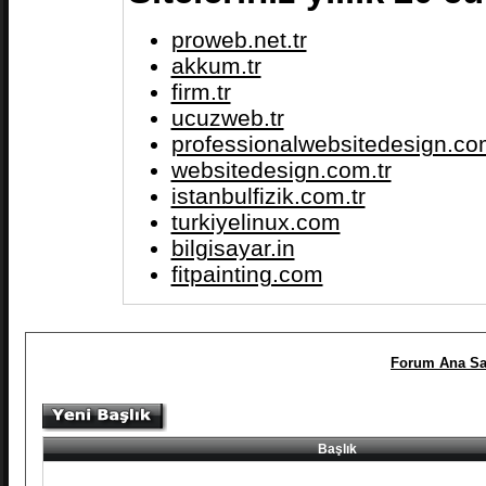
proweb.net.tr
akkum.tr
firm.tr
ucuzweb.tr
professionalwebsitedesign.com
websitedesign.com.tr
istanbulfizik.com.tr
turkiyelinux.com
bilgisayar.in
fitpainting.com
Forum Ana Sa
Başlık