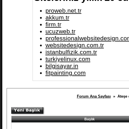
proweb.net.tr
akkum.tr
firm.tr
ucuzweb.tr
professionalwebsitedesign.com
websitedesign.com.tr
istanbulfizik.com.tr
turkiyelinux.com
bilgisayar.in
fitpainting.com
Forum Ana Sayfası
» Ateşe d
Başlık