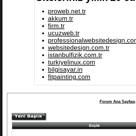
proweb.net.tr
akkum.tr
firm.tr
ucuzweb.tr
professionalwebsitedesign.com
websitedesign.com.tr
istanbulfizik.com.tr
turkiyelinux.com
bilgisayar.in
fitpainting.com
Forum Ana Sayfası
Başlık