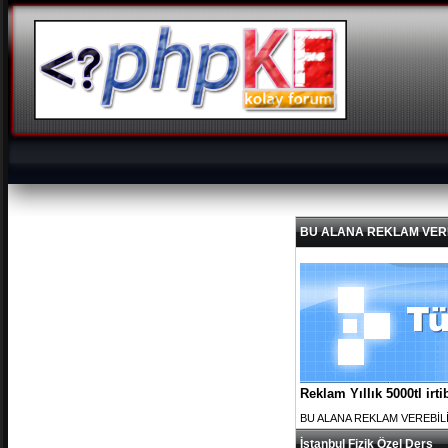
BU ALANA REKLAM VEREBİL
Reklam Yıllık 5000tl ir
BU ALANA REKLAM VEREBİLİRS
İstanbul Fizik Özel Ders