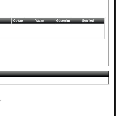
Cevap
Yazan
Gösterim
Son ileti
k