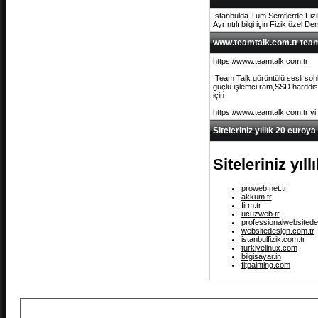
İstanbulda Tüm Semtlerde Fizi
Ayrıntılı bilgi için Fizik özel De
www.teamtalk.com.tr team 
https://www.teamtalk.com.tr
Team Talk görüntülü sesli sohb
güçlü işlemci,ram,SSD harddisk 
için
https://www.teamtalk.com.tr
yi
Siteleriniz yıllık 20 euroya
Siteleriniz yıl
proweb.net.tr
akkum.tr
firm.tr
ucuzweb.tr
professionalwebsitede
websitedesign.com.tr
istanbulfizik.com.tr
turkiyelinux.com
bilgisayar.in
fitpainting.com