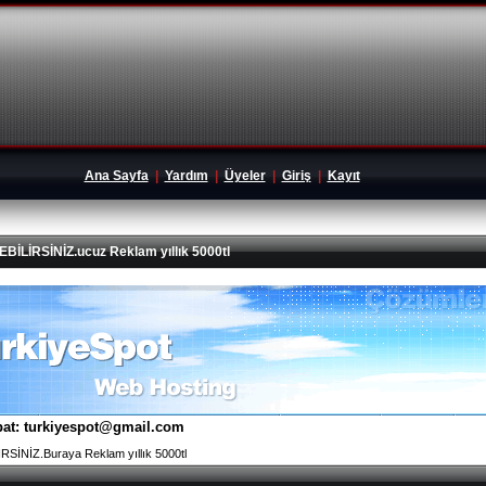
Ana Sayfa
|
Yardım
|
Üyeler
|
Giriş
|
Kayıt
İRSİNİZ.ucuz Reklam yıllık 5000tl
tibat: turkiyespot@gmail.com
İNİZ.Buraya Reklam yıllık 5000tl