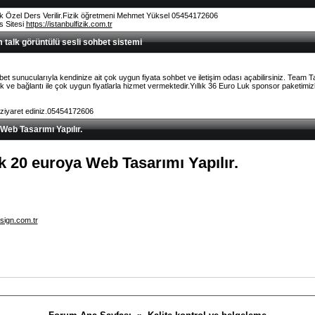
k Özel Ders Verilir.Fizik öğretmeni Mehmet Yüksel 05454172606
rs Sitesi
https://istanbulfizik.com.tr
talk görüntülü sesli sohbet sistemi
et sunucularıyla kendinize ait çok uygun fiyata sohbet ve iletişim odası açabilirsiniz. Team 
ve bağlantı ile çok uygun fiyatlarla hizmet vermektedir.Yıllık 36 Euro Luk sponsor paketimizl
 ziyaret ediniz.05454172606
 Web Tasarımı Yapılır.
lık 20 euroya Web Tasarımı Yapılır.
sign.com.tr