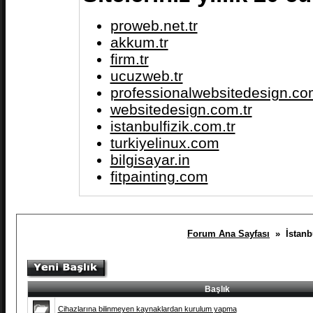
proweb.net.tr
akkum.tr
firm.tr
ucuzweb.tr
professionalwebsitedesign.com
websitedesign.com.tr
istanbulfizik.com.tr
turkiyelinux.com
bilgisayar.in
fitpainting.com
Forum Ana Sayfası
» İstanbu
Başlık
Cihazlarına bilinmeyen kaynaklardan kurulum yapma