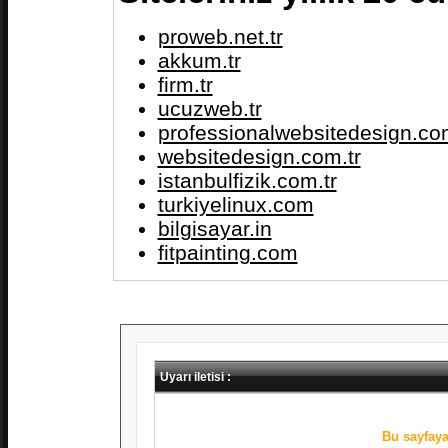
proweb.net.tr
akkum.tr
firm.tr
ucuzweb.tr
professionalwebsitedesign.com
websitedesign.com.tr
istanbulfizik.com.tr
turkiyelinux.com
bilgisayar.in
fitpainting.com
Uyarı iletisi :
Bu sayfaya 