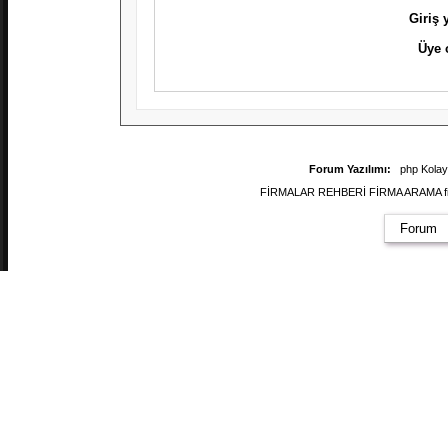
Giriş
Üye 
Forum Yazılımı:
php Kola
FİRMALAR REHBERİ FİRMA ARAMA firmal
Forum