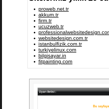
proweb.net.tr
akkum.tr
firm.tr
ucuzweb.tr
professionalwebsitedesign.com
websitedesign.com.tr
istanbulfizik.com.tr
turkiyelinux.com
bilgisayar.in
fitpainting.com
Uyarı iletisi :
Bu sayfaya 