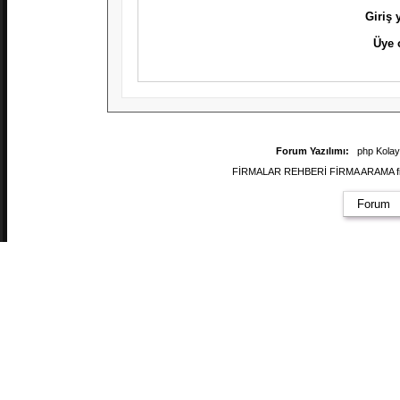
Giriş
Üye 
Forum Yazılımı:
php Kola
FİRMALAR REHBERİ FİRMA ARAMA firmal
Forum