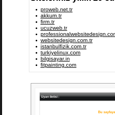
proweb.net.tr
akkum.tr
firm.tr
ucuzweb.tr
professionalwebsitedesign.com
websitedesign.com.tr
istanbulfizik.com.tr
turkiyelinux.com
bilgisayar.in
fitpainting.com
Uyarı iletisi :
Bu sayfaya 