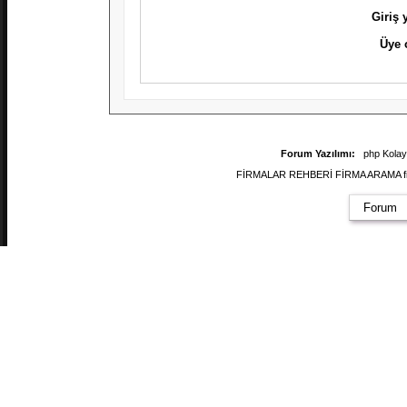
Giriş
Üye 
Forum Yazılımı:
php Kola
FİRMALAR REHBERİ FİRMA ARAMA firmal
Forum