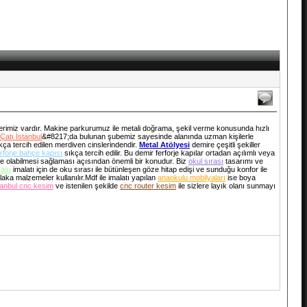
tlerimiz vardır. Makine parkurumuz ile metali doğrama, şekil verme konusunda hızlı
 Çatı İstanbul
&#8217;da bulunan şubemiz sayesinde alanında uzman kişilerle
ıkça tercih edilen merdiven cinslerindendir.
Metal Atölyesi
demire çeşitli şekiller
erforje bahçe kapısı
sıkça tercih edilir. Bu demir ferforje kapılar ortadan açılımlı veya
e olabilmesi sağlaması açısından önemli bir konudur. Biz
okul sırası
tasarımı ve
ası
imalatı için de oku sırası ile bütünleşen göze hitap edişi ve sunduğu konfor ile
aka malzemeler kullanılır.Mdf ile imalatı yapılan
anaokulu mobilyaları
ise boya
tanbul cnc kesim
ve istenilen şekilde
cnc router kesim
ile sizlere layık olanı sunmayı