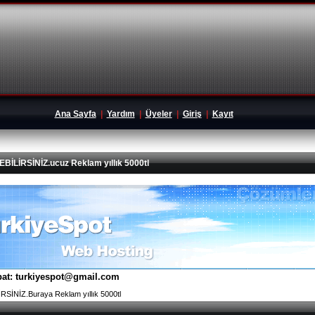
Ana Sayfa
|
Yardım
|
Üyeler
|
Giriş
|
Kayıt
İRSİNİZ.ucuz Reklam yıllık 5000tl
tibat: turkiyespot@gmail.com
İNİZ.Buraya Reklam yıllık 5000tl