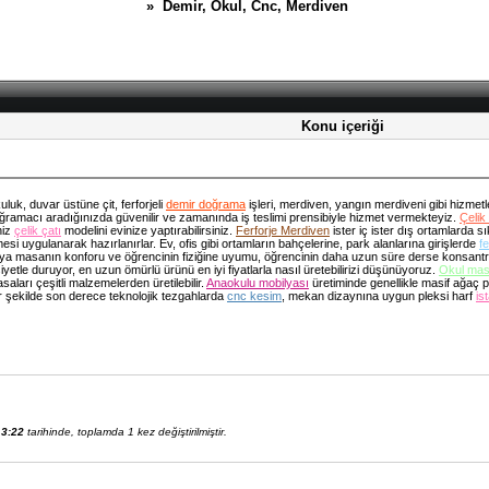
» Demir, Okul, Cnc, Merdiven
Konu içeriği
kuluk, duvar üstüne çit, ferforjeli
demir doğrama
işleri, merdiven, yangın merdiveni gibi hizme
oğramacı aradığınızda güvenilir ve zamanında iş teslimi prensibiyle hizmet vermekteyiz.
Çelik
niz
çelik çatı
modelini evinize yaptırabilirsiniz.
Ferforje Merdiven
ister iç ister dış ortamlarda s
 uygulanarak hazırlanırlar. Ev, ofis gibi ortamların bahçelerine, park alanlarına girişlerde
f
 veya masanın konforu ve öğrencinin fiziğine uyumu, öğrencinin daha uzun süre derse konsantr
etle duruyor, en uzun ömürlü ürünü en iyi fiyatlarla nasıl üretebilirizi düşünüyoruz.
Okul mas
asaları çeşitli malzemelerden üretilebilir.
Anaokulu mobilyası
üretiminde genellikle masif ağaç pl
r şekilde son derece teknolojik tezgahlarda
cnc kesim
, mekan dizaynına uygun pleksi harf
is
13:22
tarihinde, toplamda 1 kez değiştirilmiştir.