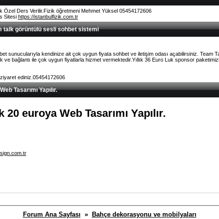
k Özel Ders Verilir.Fizik öğretmeni Mehmet Yüksel 05454172606
rs Sitesi
https://istanbulfizik.com.tr
talk görüntülü sesli sohbet sistemi
et sunucularıyla kendinize ait çok uygun fiyata sohbet ve iletişim odası açabilirsiniz. Team 
ve bağlantı ile çok uygun fiyatlarla hizmet vermektedir.Yıllık 36 Euro Luk sponsor paketimizl
 ziyaret ediniz.05454172606
 Web Tasarımı Yapılır.
lık 20 euroya Web Tasarımı Yapılır.
sign.com.tr
Forum Ana Sayfası
»
Bahçe dekorasyonu ve mobilyaları