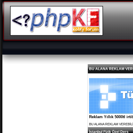
BU ALANA REKLAM VEREBİL
Reklam Yıllık 5000tl ir
BU ALANA REKLAM VEREBİLİRS
İstanbul Fizik Özel Ders