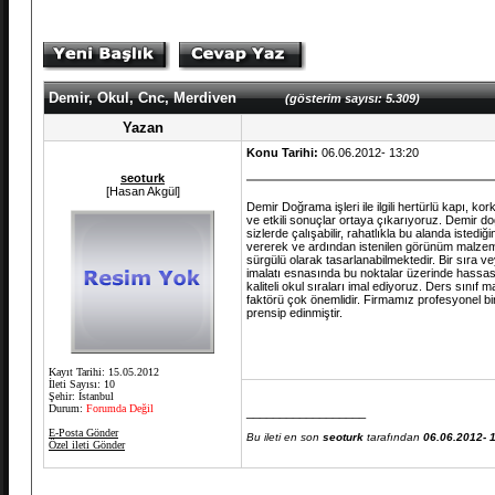
Demir, Okul, Cnc, Merdiven
(gösterim sayısı: 5.309)
Yazan
Konu Tarihi:
06.06.2012- 13:20
seoturk
[Hasan Akgül]
Demir Doğrama işleri ile ilgili hertürlü kapı, kor
ve etkili sonuçlar ortaya çıkarıyoruz. Demir d
sizlerde çalışabilir, rahatlıkla bu alanda istediği
vererek ve ardından istenilen görünüm malzemesi
sürgülü olarak tasarlanabilmektedir. Bir sıra
imalatı esnasında bu noktalar üzerinde hassasiy
kaliteli okul sıraları imal ediyoruz. Ders sınıf m
faktörü çok önemlidir. Firmamız profesyonel bi
prensip edinmiştir.
Kayıt Tarihi: 15.05.2012
İleti Sayısı: 10
Şehir: İstanbul
Durum:
Forumda Değil
__________________
E-Posta Gönder
Bu ileti en son
seoturk
tarafından
06.06.2012- 
Özel ileti Gönder