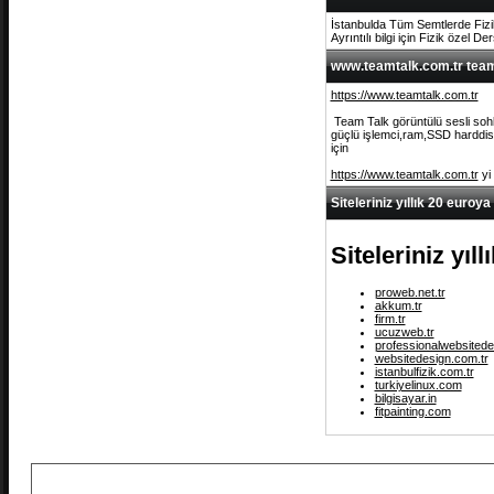
İstanbulda Tüm Semtlerde Fizi
Ayrıntılı bilgi için Fizik özel De
www.teamtalk.com.tr team 
https://www.teamtalk.com.tr
Team Talk görüntülü sesli sohb
güçlü işlemci,ram,SSD harddisk 
için
https://www.teamtalk.com.tr
yi
Siteleriniz yıllık 20 euroya
Siteleriniz yıl
proweb.net.tr
akkum.tr
firm.tr
ucuzweb.tr
professionalwebsitede
websitedesign.com.tr
istanbulfizik.com.tr
turkiyelinux.com
bilgisayar.in
fitpainting.com