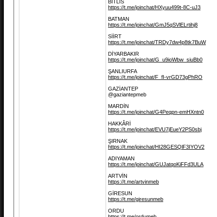
BİTLİS
https://t.me/joinchat/HXyuu499t-8C-uJ3
BATMAN
https://t.me/joinchat/GmJ5qSVlELrtihj8
SİİRT
https://t.me/joinchat/TRDy7dw4p8tk7BuW
DİYARBAKIR
https://t.me/joinchat/G_u9ioWbw_siuBb0
ŞANLIURFA
https://t.me/joinchat/F_fI-vrGD73gPhRO
GAZİANTEP
@gaziantepmeb
MARDİN
https://t.me/joinchat/G4Peqpn-emHXntn0
HAKKÂRİ
https://t.me/joinchat/EVU7jEueY2PS0sbj
ŞIRNAK
https://t.me/joinchat/HI28GESQlF3IYOV2
ADIYAMAN
https://t.me/joinchat/GUJatqoKiFFd3ULA
ARTVİN
https://t.me/artvinmeb
GİRESUN
https://t.me/giresunmeb
ORDU
https://t.me/ordumeb