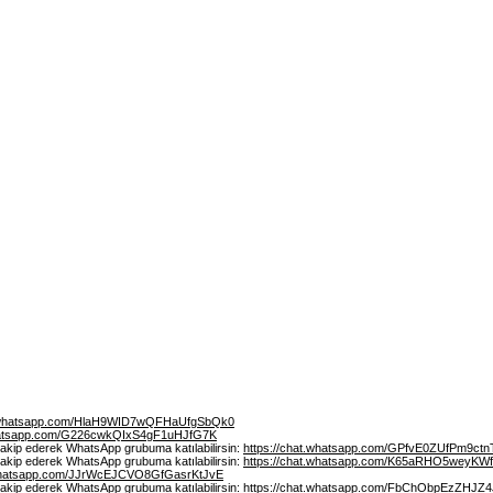
t.whatsapp.com/HlaH9WID7wQFHaUfgSbQk0
whatsapp.com/G226cwkQIxS4gF1uHJfG7K
 takip ederek WhatsApp grubuma katılabilirsin:
https://chat.whatsapp.com/GPfvE0ZUfPm9ct
 takip ederek WhatsApp grubuma katılabilirsin:
https://chat.whatsapp.com/K65aRHO5weyKWf
.whatsapp.com/JJrWcEJCVO8GfGasrKtJvE
 takip ederek WhatsApp grubuma katılabilirsin:
https://chat.whatsapp.com/FbChObpEzZHJZ