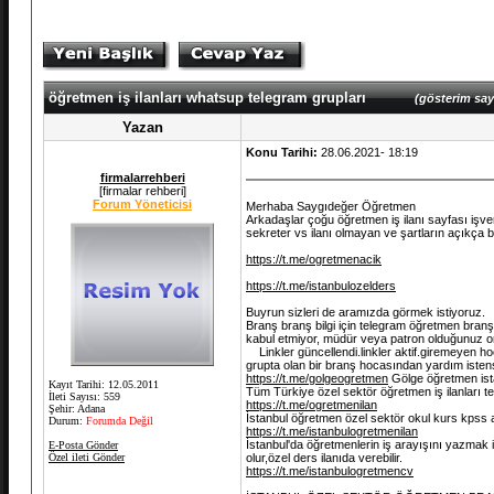
öğretmen iş ilanları whatsup telegram grupları
(gösterim sayı
Yazan
Konu Tarihi:
28.06.2021- 18:19
firmalarrehberi
[firmalar rehberi]
Forum Yöneticisi
Merhaba Saygıdeğer Öğretmen
Arkadaşlar çoğu öğretmen iş ilanı sayfası işvere
sekreter vs ilanı olmayan ve şartların açıkça bel
https://t.me/ogretmenacik
https://t.me/istanbulozelders
Buyrun sizleri de aramızda görmek istiyoruz.
Branş branş bilgi için telegram öğretmen bran
kabul etmiyor, müdür veya patron olduğunuz o
Linkler güncellendi.linkler aktif.giremeyen ho
grupta olan bir branş hocasından yardım isten
https://t.me/golgeogretmen
Gölge öğretmen ist
Kayıt Tarihi: 12.05.2011
Tüm Türkiye özel sektör öğretmen iş ilanları 
İleti Sayısı: 559
https://t.me/ogretmenilan
Şehir: Adana
İstanbul öğretmen özel sektör okul kurs kpss a
Durum:
Forumda Değil
https://t.me/istanbulogretmenilan
İstanbul'da öğretmenlerin iş arayışını yazmak i
E-Posta Gönder
Özel ileti Gönder
olur,özel ders ilanıda verebilir.
https://t.me/istanbulogretmencv