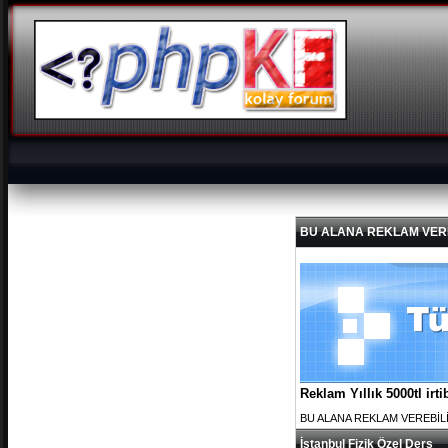
BU ALANA REKLAM VEREBİL
Reklam Yıllık 5000tl ir
BU ALANA REKLAM VEREBİLİRS
İstanbul Fizik Özel Ders