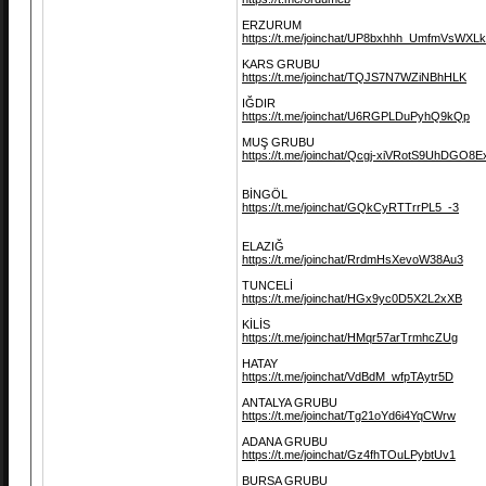
ERZURUM
https://t.me/joinchat/UP8bxhhh_UmfmVsWXLk
KARS GRUBU
https://t.me/joinchat/TQJS7N7WZiNBhHLK
IĞDIR
https://t.me/joinchat/U6RGPLDuPyhQ9kQp
MUŞ GRUBU
https://t.me/joinchat/Qcgj-xiVRotS9UhDGO8
BİNGÖL
https://t.me/joinchat/GQkCyRTTrrPL5_-3
ELAZIĞ
https://t.me/joinchat/RrdmHsXevoW38Au3
TUNCELİ
https://t.me/joinchat/HGx9yc0D5X2L2xXB
KİLİS
https://t.me/joinchat/HMqr57arTrmhcZUg
HATAY
https://t.me/joinchat/VdBdM_wfpTAytr5D
ANTALYA GRUBU
https://t.me/joinchat/Tg21oYd6i4YqCWrw
ADANA GRUBU
https://t.me/joinchat/Gz4fhTOuLPybtUv1
BURSA GRUBU