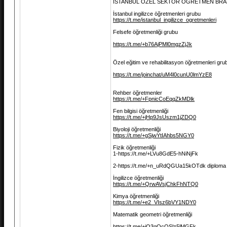
İSTANBUL ÖZEL SEKTÖR ÖĞRETMEN BRA
İstanbul ingilizce öğretmenleri grubu
https://t.me/istanbul_ingilizce_ogretmenleri
Felsefe öğretmenliği grubu
https://t.me/+b76AjPMl0mgzZjJk
Özel eğitim ve rehabilitasyon öğretmenleri gru
https://t.me/joinchat/uM4l0cunU0lmYzE8
Rehber öğretmenler
https://t.me/+FpnicCoEqqZkMDlk
Fen bilgisi öğretmenliği
https://t.me/+jHp9JsUszm1jZDQ0
Biyoloji öğretmenliği
https://t.me/+gSjwYtIAhbs5NGY0
Fizik öğretmenliği
1-https://t.me/+LVu8GdE5-hNiNjFk
2-https://t.me/+n_uRdQGUa15kOTdk diploma s
İngilizce öğretmenliği
https://t.me/+QrwAVsjChkFhNTQ0
Kimya öğretmenliği
https://t.me/+e2_VIsz6bVY1NDY0
Matematik geometri öğretmenliği
https://t.me/+iQ3qQcOSlz5lMGFk