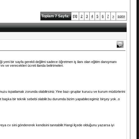
Toplam 7 Sayfa:
[1]
2
3
4
5
6
7
>
son»
iği yeni bir sayfa gerekli değilmi sadece öğretmen iş ilanı olan eğitim danışmanı
ını ve verecekleri ücreti ilanda belirtmeleri.
nuzu ispatlamak zorunda olabilirsiniz.Yine bazı gruplar kurucu ve kurum müdürlerini
 başka bir teknik sebebi olabilir.bu durumda bizim yapabilecegimiz birşey yok..o
eya cv sini göndererek kendisini tanıtabilir.Hangi ilçede olduğunu yazarsa iyi