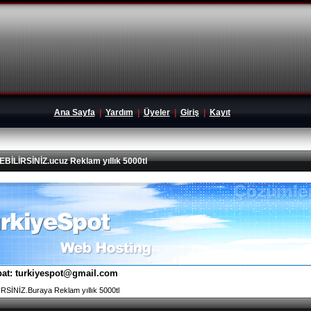
Ana Sayfa
|
Yardım
|
Üyeler
|
Giriş
|
Kayıt
İRSİNİZ.ucuz Reklam yıllık 5000tl
tibat: turkiyespot@gmail.com
İNİZ.Buraya Reklam yıllık 5000tl