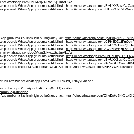
://chat.whatsapp.com/DoOAcqZNFwtESj8JmVL8Az
 takip ederek WhatsApp grubuma katılabilirsin:
https://chat.whatsapp.com/BIyUXKBqyfGJQa
 takip ederek WhatsApp grubuma katılabilirsin:
https://chat.whatsapp.com/ElHZvWNo9kA5e
App grubuma katılmak için bu bağlantıyı aç:
https://chat.whatsapp.com/EjhqBo6yJNKJuxB
 takip ederek WhatsApp grubuma katılabilirsin:
https://chat.whatsapp.com/GPfvE0ZUfPm9ct
 takip ederek WhatsApp grubuma katılabilirsin:
https://chat.whatsapp.com/HlaH9WID7wQFH
 takip ederek WhatsApp grubuma katılabilirsin:
https://chat.whatsapp.com/G226cwkQIxS4g
://chat.whatsapp.com/DoOAcqZNFwtESj8JmVL8Az
 takip ederek WhatsApp grubuma katılabilirsin:
https://chat.whatsapp.com/FbChObpEzZHJZ
 takip ederek WhatsApp grubuma katılabilirsin:
https://chat.whatsapp.com/BIyUXKBqyfGJQa
 takip ederek WhatsApp grubuma katılabilirsin:
https://chat.whatsapp.com/K65aRHO5weyKWf
 takip ederek grubuma katılabilirsin:WhatsApp
https://chat.whatsapp.com/ElHZvWNo9kA5e
p grubu
https://chat.whatsapp.com/HWgUT1qkAyQ1NhyyGasqa2
gram grubu
https://t.me/joinchat/EJkrly0xUkQxZWFk
erzurum_ogretmenleri
App grubuma katılmak için bu bağlantıyı aç:
https://chat.whatsapp.com/EjhqBo6yJNKJuxB