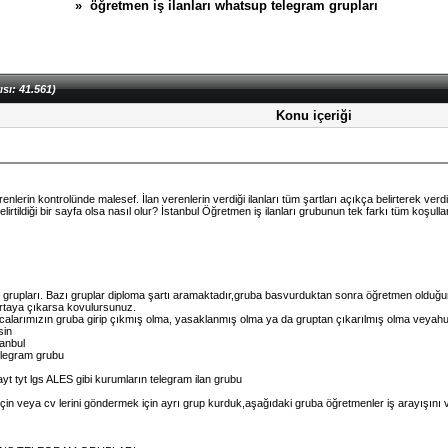
» öğretmen iş ilanları whatsup telegram grupları
sı: 41.561)
Konu içeriği
nlerin kontrolünde malesef. İlan verenlerin verdiği ilanları tüm şartları açıkça belirterek verd
irtildiği bir sayfa olsa nasıl olur? İstanbul Öğretmen iş ilanları grubunun tek farkı tüm koşullar
ş grupları. Bazı gruplar diploma şartı aramaktadır,gruba basvurduktan sonra öğretmen olduğu
rtaya çıkarsa kovulursunuz.
calarımızın gruba girip çıkmış olma, yasaklanmış olma ya da gruptan çıkarılmış olma veyahut
sin
anbul
telegram grubu
yt tyt lgs ALES gibi kurumların telegram ilan grubu
çin veya cv lerini göndermek için ayrı grup kurduk,aşağıdaki gruba öğretmenler iş arayışını v