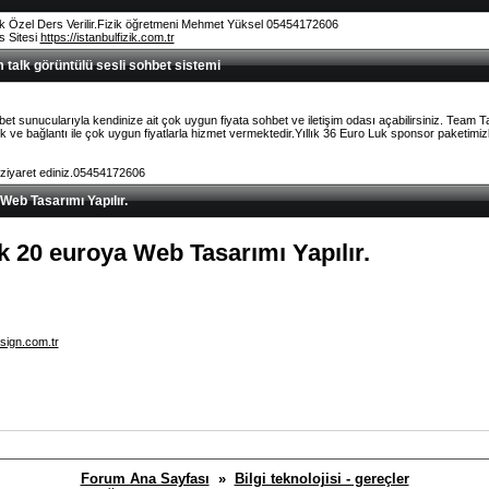
k Özel Ders Verilir.Fizik öğretmeni Mehmet Yüksel 05454172606
rs Sitesi
https://istanbulfizik.com.tr
talk görüntülü sesli sohbet sistemi
et sunucularıyla kendinize ait çok uygun fiyata sohbet ve iletişim odası açabilirsiniz. Team 
ve bağlantı ile çok uygun fiyatlarla hizmet vermektedir.Yıllık 36 Euro Luk sponsor paketimizl
 ziyaret ediniz.05454172606
 Web Tasarımı Yapılır.
lık 20 euroya Web Tasarımı Yapılır.
sign.com.tr
Forum Ana Sayfası
»
Bilgi teknolojisi - gereçler