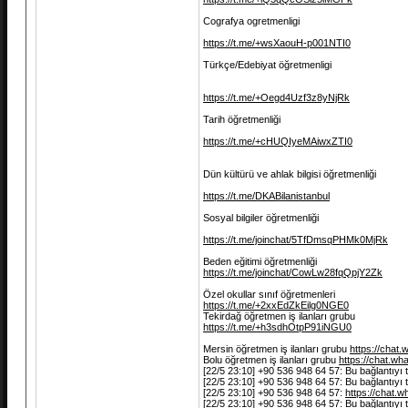
Cografya ogretmenligi
https://t.me/+wsXaouH-p001NTI0
Türkçe/Edebiyat öğretmenligi
https://t.me/+Oegd4Uzf3z8yNjRk
Tarih öğretmenliği
https://t.me/+cHUQIyeMAiwxZTI0
Dün kültürü ve ahlak bilgisi öğretmenliği
https://t.me/DKABilanistanbul
Sosyal bilgiler öğretmenliği
https://t.me/joinchat/5TfDmsqPHMk0MjRk
Beden eğitimi öğretmenliği
https://t.me/joinchat/CowLw28fqQpjY2Zk
Özel okullar sınıf öğretmenleri
https://t.me/+2xxEdZkEilg0NGE0
Tekirdağ öğretmen iş ilanları grubu
https://t.me/+h3sdhOtpP91iNGU0
Mersin öğretmen iş ilanları grubu
https://cha
Bolu öğretmen iş ilanları grubu
https://chat.
[22/5 23:10] +90 536 948 64 57: Bu bağlantıyı
[22/5 23:10] +90 536 948 64 57: Bu bağlantıyı
[22/5 23:10] +90 536 948 64 57:
https://chat
[22/5 23:10] +90 536 948 64 57: Bu bağlantıyı