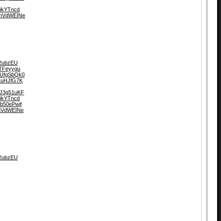
eikYTncd
nmVdWEINe
h2ubzEU
nTFeyygu
aUfgSbQk0
F1uHJfG7K
4J3g51uKF
eikYTncd
b50ePwjf
nmVdWEINe
h2ubzEU