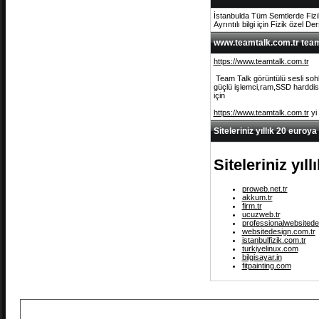
İstanbulda Tüm Semtlerde Fizi
Ayrıntılı bilgi için Fizik özel De
www.teamtalk.com.tr team 
https://www.teamtalk.com.tr
Team Talk görüntülü sesli sohb
güçlü işlemci,ram,SSD harddisk 
için
https://www.teamtalk.com.tr
yi
Siteleriniz yıllık 20 euroya
Siteleriniz yıl
proweb.net.tr
akkum.tr
firm.tr
ucuzweb.tr
professionalwebsitede
websitedesign.com.tr
istanbulfizik.com.tr
turkiyelinux.com
bilgisayar.in
fitpainting.com