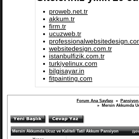
proweb.net.tr
akkum.tr
firm.tr
ucuzweb.tr
professionalwebsitedesign.com
websitedesign.com.tr
istanbulfizik.com.tr
turkiyelinux.com
bilgisayar.in
fitpainting.com
Forum Ana Sayfası
»
Pansiyon,
» Mersin Akkumda Ucu
Mersin Akkumda Ucuz ve Kaliteli Tatil Akkum Pansiyon
(gös