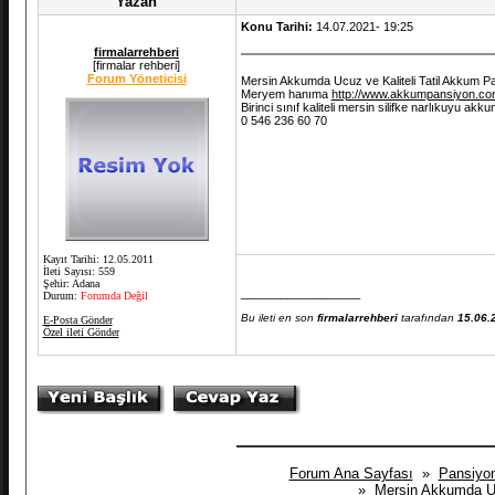
Yazan
Konu Tarihi:
14.07.2021- 19:25
firmalarrehberi
[firmalar rehberi]
Forum Yöneticisi
Mersin Akkumda Ucuz ve Kaliteli Tatil Akkum P
Meryem hanıma
http://www.akkumpansiyon.com
Birinci sınıf kaliteli mersin silifke narlıkuyu akk
0 546 236 60 70
Kayıt Tarihi: 12.05.2011
İleti Sayısı: 559
Şehir: Adana
__________________
Durum:
Forumda Değil
Bu ileti en son
firmalarrehberi
tarafından
15.06.
E-Posta Gönder
Özel ileti Gönder
Forum Ana Sayfası
»
Pansiyon
» Mersin Akkumda Ucu