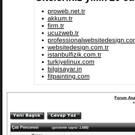
proweb.net.tr
akkum.tr
firm.tr
ucuzweb.tr
professionalwebsitedesign.com
websitedesign.com.tr
istanbulfizik.com.tr
turkiyelinux.com
bilgisayar.in
fitpainting.com
Forum Ana
»
Çatı Penceresi
(gösterim sayısı: 1.688)