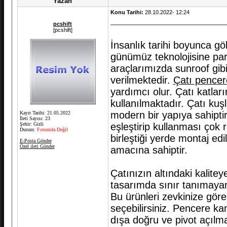
Yazan
Konu Tarihi:
28.10.2022- 12:24
pcshift
[pcshift]
İnsanlık tarihi boyunca g
günümüz teknolojisine para
araçlarımızda sunroof gibi
verilmektedir.
Çatı pencer
yardımcı olur. Çatı katlar
kullanılmaktadır. Çatı ku
modern bir yapıya sahiptir
Kayıt Tarihi: 21.05.2022
İleti Sayısı: 23
Şehir: Gizli
eşleştirip kullanması çok 
Durum:
Forumda Değil
birleştiği yerde montaj edi
E-Posta Gönder
Özel ileti Gönder
amacına sahiptir.
Çatınızın altındaki kalitey
tasarımda sınır tanımayan
Bu ürünleri zevkinize göre
seçebilirsiniz. Pencere k
dışa doğru ve pivot açılm