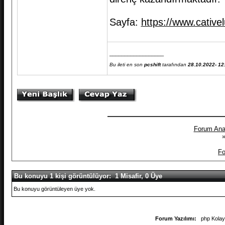
Sayfa:
https://www.cativ
__________________
Bu ileti en son
pcshift
tarafından
28.10.2022- 12
Forum Ana
»
Fo
Bu konuyu 1 kişi görüntülüyor: 1 Misafir, 0 Üye
Bu konuyu görüntüleyen üye yok.
Forum Yazılımı:
php Kola