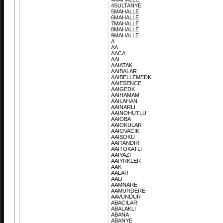
4SULTANYE
5MAHALLE
6MAHALLE
7MAHALLE
8MAHALLE
9MAHALLE
A
AA
AACA
AAI
AAIATAK
AAIBALAR
AAIBELLEMEDK
AAIESENCE
AAIGEDK
AAIHAMAM
AAILAHAN
AAINARLI
AAINOHUTLU
AAIOBA
AAIOKULAR
AAIOVACIK
AAISOKU
AAITANDIR
AAITOKATLI
AAIYAZI
AAIYRKLER
AAK
AALAR
AALI
AAMNARE
AAMURDERE
AAVUNDUR
ABACILAR
ABALAKLI
ABANA
ABANYE