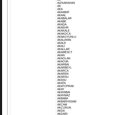
AIZKARAHAN
AK
AKA
AKAABAT
AKAAL
AKABALAR
AKABE
AKADA
AKAEHR
AKAKALE
AKAKOCA
AKAKOYUNLU
AKALAYAN
AKALE
AKALI
AKALLAR
AKAMESCT
AKAN
AKAOLAN
AKAOVA
AKARBAI
AKARBEYL
AKARCA
AKAREN
AKARSU
AKASU
AKATA
AKATOPRAK
AKAY
AKAYABAI
AKAYMAZ
AKBABA
AKBARHSSAM
AKCAM
AKCURUN
AKDA
AKDARI