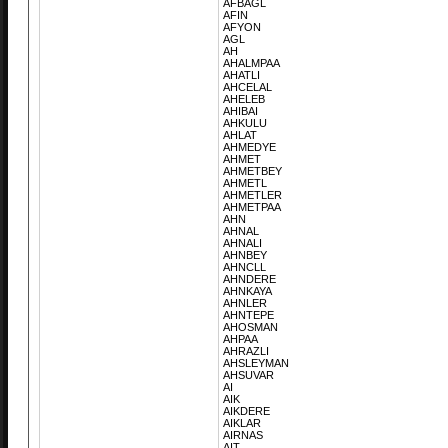
AFBAGL
AFIN
AFYON
AGL
AH
AHALMPAA
AHATLI
AHCELAL
AHELEB
AHIBAI
AHKULU
AHLAT
AHMEDYE
AHMET
AHMETBEY
AHMETL
AHMETLER
AHMETPAA
AHN
AHNAL
AHNALI
AHNBEY
AHNCLL
AHNDERE
AHNKAYA
AHNLER
AHNTEPE
AHOSMAN
AHPAA
AHRAZLI
AHSLEYMAN
AHSUVAR
AI
AIK
AIKDERE
AIKLAR
AIRNAS
AIT