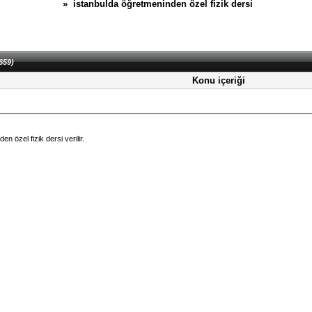
» istanbulda öğretmeninden özel fizik dersi
659)
Konu içeriği
n özel fizik dersi verilir.