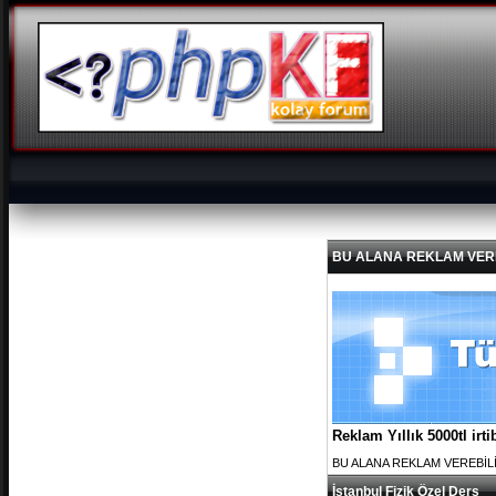
BU ALANA REKLAM VEREBİL
Reklam Yıllık 5000tl ir
BU ALANA REKLAM VEREBİLİRS
İstanbul Fizik Özel Ders