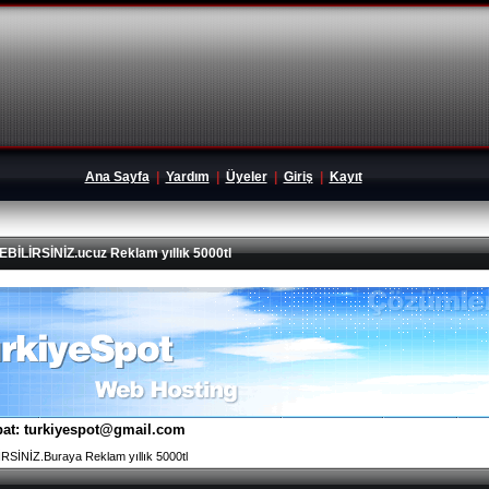
Ana Sayfa
|
Yardım
|
Üyeler
|
Giriş
|
Kayıt
İRSİNİZ.ucuz Reklam yıllık 5000tl
tibat: turkiyespot@gmail.com
İNİZ.Buraya Reklam yıllık 5000tl