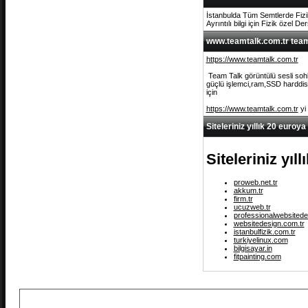
İstanbulda Tüm Semtlerde Fizi
Ayrıntılı bilgi için Fizik özel De
www.teamtalk.com.tr team 
https://www.teamtalk.com.tr
Team Talk görüntülü sesli sohb
güçlü işlemci,ram,SSD harddisk 
için
https://www.teamtalk.com.tr
yi
Siteleriniz yıllık 20 euroya
Siteleriniz yıl
proweb.net.tr
akkum.tr
firm.tr
ucuzweb.tr
professionalwebsitede
websitedesign.com.tr
istanbulfizik.com.tr
turkiyelinux.com
bilgisayar.in
fitpainting.com