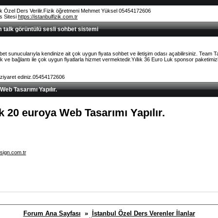
k Özel Ders Verilir.Fizik öğretmeni Mehmet Yüksel 05454172606
rs Sitesi
https://istanbulfizik.com.tr
talk görüntülü sesli sohbet sistemi
et sunucularıyla kendinize ait çok uygun fiyata sohbet ve iletişim odası açabilirsiniz. Team 
ve bağlantı ile çok uygun fiyatlarla hizmet vermektedir.Yıllık 36 Euro Luk sponsor paketimizl
 ziyaret ediniz.05454172606
 Web Tasarımı Yapılır.
lık 20 euroya Web Tasarımı Yapılır.
sign.com.tr
Forum Ana Sayfası
»
İstanbul Özel Ders Verenler İlanlar