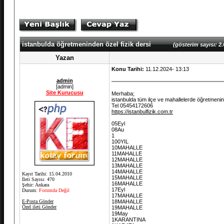
istanbulda öğretmeninden özel fizik dersi
(gösterim sayısı: 2.
Yazan
Konu Tarihi:
11.12.2024- 13:13
admin
[admin]
Site Kurucusu
Merhaba;
istanbulda tüm ilçe ve mahallelerde öğretmeninde
Tel 05454172606
https://istanbulfizik.com.tr
05Eyl
08Au
1
100YIL
10MAHALLE
11MAHALLE
12MAHALLE
13MAHALLE
14MAHALLE
Kayıt Tarihi: 15.04.2010
15MAHALLE
İleti Sayısı: 470
16MAHALLE
Şehir: Ankara
17Eyl
Durum:
Forumda Değil
17MAHALLE
E-Posta Gönder
18MAHALLE
Özel ileti Gönder
19MAHALLE
19May
1KARANTINA