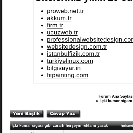
proweb.net.tr
akkum.tr
firm.tr
ucuzweb.tr
professionalwebsitedesign.com
websitedesign.com.tr
istanbulfizik.com.tr
turkiyelinux.com
bilgisayar.in
fitpainting.com
Forum Ana Sayfas
» İçki kumar sigara 
İçki kumar sigara gibi zararlı herşeyin reklamı yasak
(gösteri