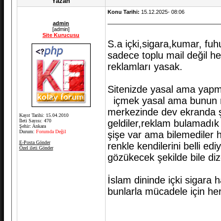
Yazan
Konu Tarihi:
15.12.2025- 08:06
admin
[admin]
Site Kurucusu
S.a içki,sigara,kumar, fuh
sadece toplu mail değil he
reklamları yasak.
Sitenizde yasal ama yapmı
içmek yasal ama bunun rek
merkezinde dev ekranda ş
Kayıt Tarihi: 15.04.2010
İleti Sayısı: 470
geldiler,reklam bulamadık
Şehir: Ankara
Durum:
Forumda Değil
şişe var ama bilemediler h
E-Posta Gönder
renkle kendilerini belli e
Özel ileti Gönder
gözükecek şekilde bile di
İslam dininde içki sigara
bunlarla mücadele için her