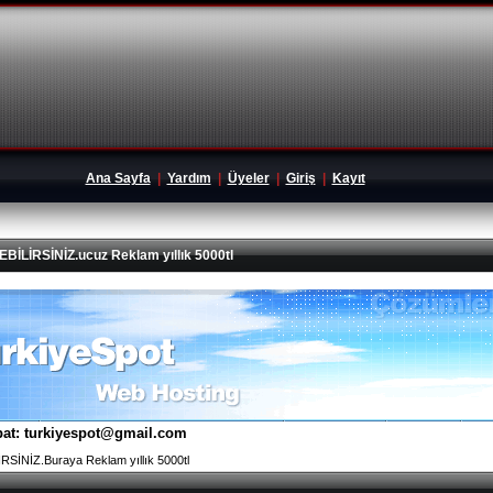
Ana Sayfa
|
Yardım
|
Üyeler
|
Giriş
|
Kayıt
İRSİNİZ.ucuz Reklam yıllık 5000tl
tibat: turkiyespot@gmail.com
İNİZ.Buraya Reklam yıllık 5000tl