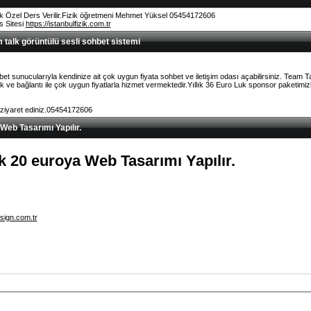
k Özel Ders Verilir.Fizik öğretmeni Mehmet Yüksel 05454172606
rs Sitesi
https://istanbulfizik.com.tr
talk görüntülü sesli sohbet sistemi
et sunucularıyla kendinize ait çok uygun fiyata sohbet ve iletişim odası açabilirsiniz. Team 
ve bağlantı ile çok uygun fiyatlarla hizmet vermektedir.Yıllık 36 Euro Luk sponsor paketimizl
 ziyaret ediniz.05454172606
 Web Tasarımı Yapılır.
lık 20 euroya Web Tasarımı Yapılır.
sign.com.tr