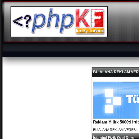
BU ALANA REKLAM VEREBİL
Reklam Yıllık 5000tl ir
BU ALANA REKLAM VEREBİLİRS
İstanbul Fizik Özel Ders