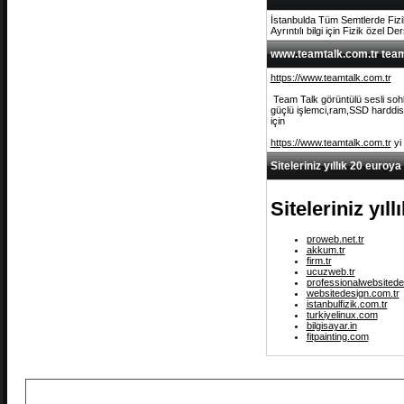
İstanbulda Tüm Semtlerde Fizi
Ayrıntılı bilgi için Fizik özel De
www.teamtalk.com.tr team 
https://www.teamtalk.com.tr
Team Talk görüntülü sesli sohb
güçlü işlemci,ram,SSD harddisk 
için
https://www.teamtalk.com.tr
yi
Siteleriniz yıllık 20 euroya
Siteleriniz yıl
proweb.net.tr
akkum.tr
firm.tr
ucuzweb.tr
professionalwebsitede
websitedesign.com.tr
istanbulfizik.com.tr
turkiyelinux.com
bilgisayar.in
fitpainting.com