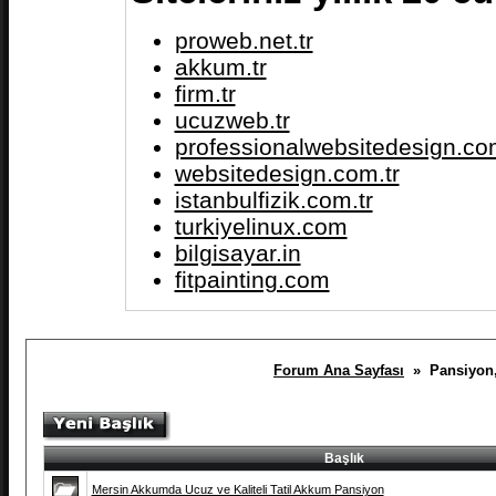
proweb.net.tr
akkum.tr
firm.tr
ucuzweb.tr
professionalwebsitedesign.com
websitedesign.com.tr
istanbulfizik.com.tr
turkiyelinux.com
bilgisayar.in
fitpainting.com
Forum Ana Sayfası
» Pansiyon, 
Başlık
Mersin Akkumda Ucuz ve Kaliteli Tatil Akkum Pansiyon