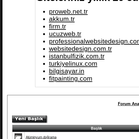
proweb.net.tr
akkum.tr
firm.tr
ucuzweb.tr
professionalwebsitedesign.com
websitedesign.com.tr
istanbulfizik.com.tr
turkiyelinux.com
bilgisayar.in
fitpainting.com
Forum Ana
Başlık
Alüminyum doğrama