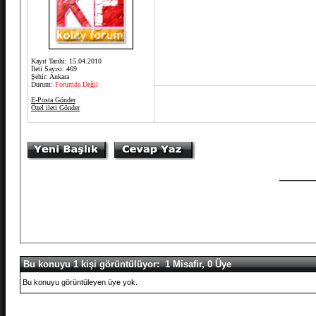
Kayıt Tarihi: 15.04.2010
İleti Sayısı: 469
Şehir: Ankara
Durum:
Forumda Değil
E-Posta Gönder
Özel ileti Gönder
Bu konuyu 1 kişi görüntülüyor: 1 Misafir, 0 Üye
Bu konuyu görüntüleyen üye yok.