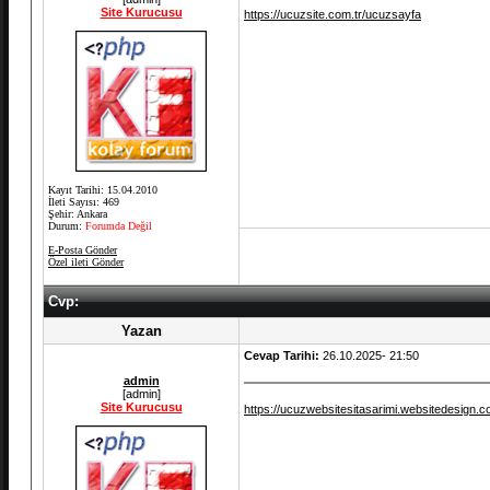
Site Kurucusu
https://ucuzsite.com.tr/ucuzsayfa
Kayıt Tarihi: 15.04.2010
İleti Sayısı: 469
Şehir: Ankara
Durum:
Forumda Değil
E-Posta Gönder
Özel ileti Gönder
Cvp:
Yazan
Cevap Tarihi:
26.10.2025- 21:50
admin
[admin]
Site Kurucusu
https://ucuzwebsitesitasarimi.websitedesign.