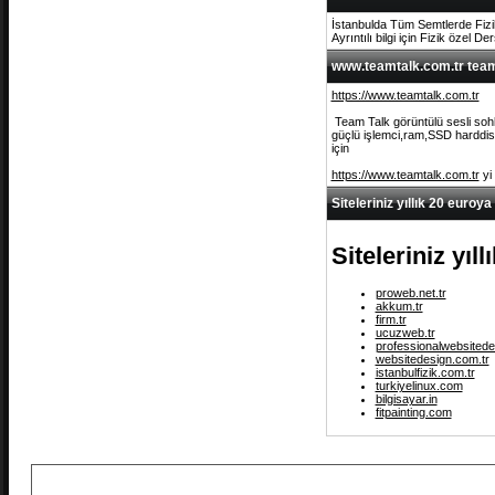
İstanbulda Tüm Semtlerde Fizi
Ayrıntılı bilgi için Fizik özel De
www.teamtalk.com.tr team 
https://www.teamtalk.com.tr
Team Talk görüntülü sesli sohb
güçlü işlemci,ram,SSD harddisk 
için
https://www.teamtalk.com.tr
yi
Siteleriniz yıllık 20 euroya
Siteleriniz yıl
proweb.net.tr
akkum.tr
firm.tr
ucuzweb.tr
professionalwebsitede
websitedesign.com.tr
istanbulfizik.com.tr
turkiyelinux.com
bilgisayar.in
fitpainting.com