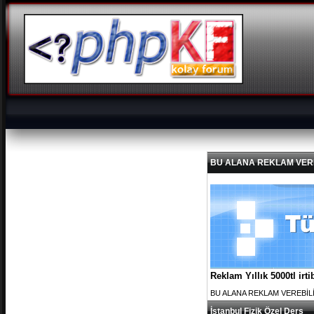
BU ALANA REKLAM VEREBİL
Reklam Yıllık 5000tl ir
BU ALANA REKLAM VEREBİLİRS
İstanbul Fizik Özel Ders