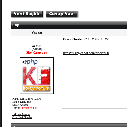
Cvp:
Yazan
Cevap Tarihi:
22.10.2025- 10:27
admin
[admin]
Site Kurucusu
https://turkiyespot.com/place/out/
Kayıt Tarihi: 15.04.2010
İleti Sayısı: 469
Şehir: Ankara
Durum:
Forumda Değil
E-Posta Gönder
Özel ileti Gönder