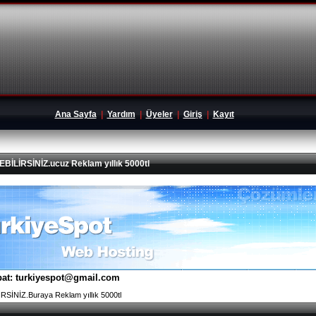
Ana Sayfa
|
Yardım
|
Üyeler
|
Giriş
|
Kayıt
İRSİNİZ.ucuz Reklam yıllık 5000tl
tibat: turkiyespot@gmail.com
İNİZ.Buraya Reklam yıllık 5000tl