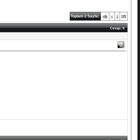
Toplam 2 Sayfa:
«ilk
<
1
[2]
Cevap: 9