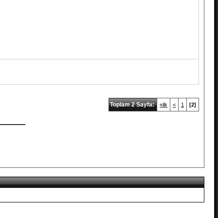
Toplam 2 Sayfa:
«ilk
<
1
[2]