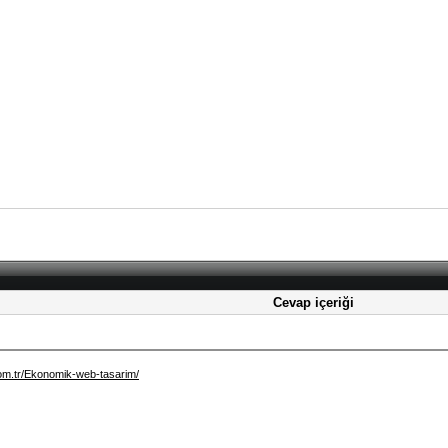
Cevap içeriği
com.tr/Ekonomik-web-tasarim/