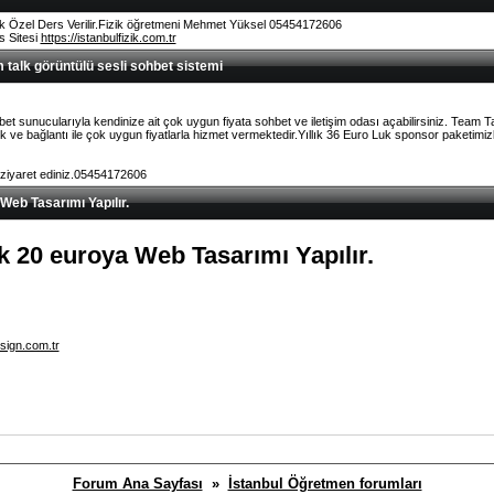
k Özel Ders Verilir.Fizik öğretmeni Mehmet Yüksel 05454172606
rs Sitesi
https://istanbulfizik.com.tr
talk görüntülü sesli sohbet sistemi
et sunucularıyla kendinize ait çok uygun fiyata sohbet ve iletişim odası açabilirsiniz. Team 
ve bağlantı ile çok uygun fiyatlarla hizmet vermektedir.Yıllık 36 Euro Luk sponsor paketimizl
 ziyaret ediniz.05454172606
 Web Tasarımı Yapılır.
lık 20 euroya Web Tasarımı Yapılır.
sign.com.tr
Forum Ana Sayfası
»
İstanbul Öğretmen forumları