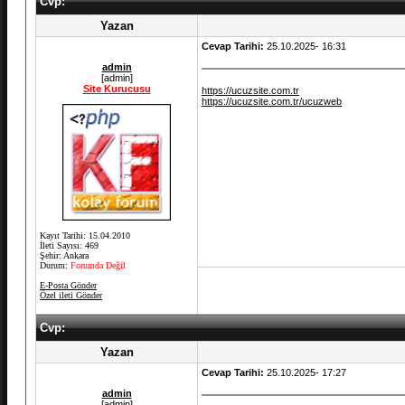
Cvp:
Yazan
Cevap Tarihi:
25.10.2025- 16:31
admin
[admin]
Site Kurucusu
https://ucuzsite.com.tr
https://ucuzsite.com.tr/ucuzweb
Kayıt Tarihi: 15.04.2010
İleti Sayısı: 469
Şehir: Ankara
Durum:
Forumda Değil
E-Posta Gönder
Özel ileti Gönder
Cvp:
Yazan
Cevap Tarihi:
25.10.2025- 17:27
admin
[admin]